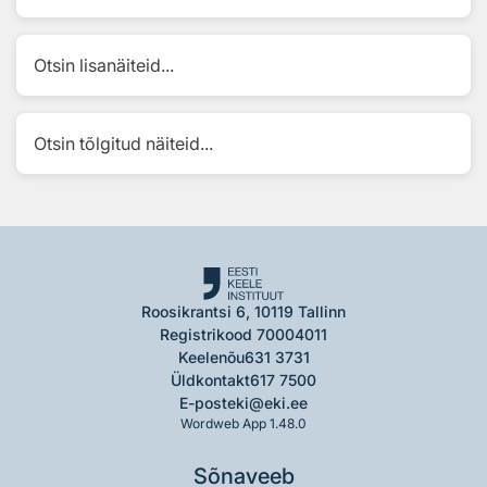
Otsin lisanäiteid...
Otsin tõlgitud näiteid...
Roosikrantsi 6, 10119 Tallinn
Registrikood 70004011
Keelenõu
631 3731
Üldkontakt
617 7500
E-post
eki@eki.ee
Wordweb App 1.48.0
Sõnaveeb