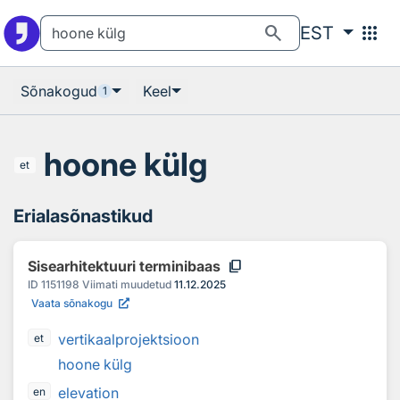
Otsingu juurde
Põhisisu juurde
search
apps
EST
Sõnakogud
Keel
1
hoone külg
et
Erialasõnastikud
content_copy
Sisearhitektuuri terminibaas
ID
1151198
Viimati muudetud
11.12.2025
Vaata sõnakogu
vertikaalprojektsioon
et
hoone külg
elevation
en