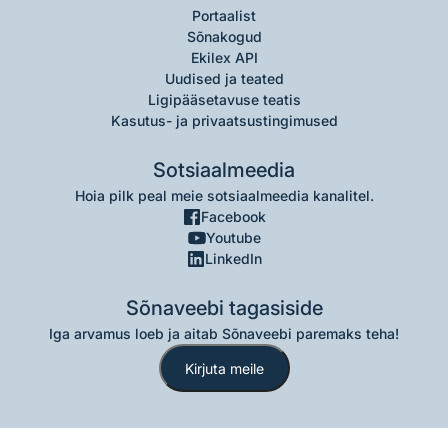
Portaalist
Sõnakogud
Ekilex API
Uudised ja teated
Ligipääsetavuse teatis
Kasutus- ja privaatsustingimused
Sotsiaalmeedia
Hoia pilk peal meie sotsiaalmeedia kanalitel.
Facebook
Youtube
LinkedIn
Sõnaveebi tagasiside
Iga arvamus loeb ja aitab Sõnaveebi paremaks teha!
Kirjuta meile