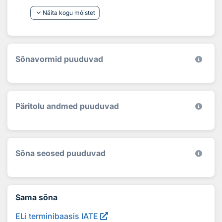
keyboard_arrow_down
Näita kogu mõistet
Sõnavormid puuduvad
Päritolu andmed puuduvad
Sõna seosed puuduvad
Sama sõna
ELi terminibaasis IATE