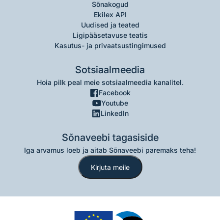
Sõnakogud
Ekilex API
Uudised ja teated
Ligipääsetavuse teatis
Kasutus- ja privaatsustingimused
Sotsiaalmeedia
Hoia pilk peal meie sotsiaalmeedia kanalitel.
Facebook
Youtube
LinkedIn
Sõnaveebi tagasiside
Iga arvamus loeb ja aitab Sõnaveebi paremaks teha!
Kirjuta meile