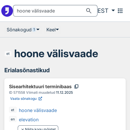
Otsingu juurde
Põhisisu juurde
search
apps
EST
Sõnakogud
Keel
1
hoone välisvaade
et
Erialasõnastikud
content_copy
Sisearhitektuuri terminibaas
ID
571558
Viimati muudetud
11.12.2025
Vaata sõnakogu
hoone välisvaade
et
elevation
en
keyboard_arrow_down
Näita kogu mõistet