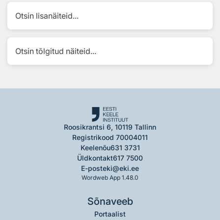
Otsin lisanäiteid...
Otsin tõlgitud näiteid...
Roosikrantsi 6, 10119 Tallinn
Registrikood 70004011
Keelenõu
631 3731
Üldkontakt
617 7500
E-post
eki@eki.ee
Wordweb App 1.48.0
Sõnaveeb
Portaalist