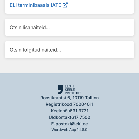
ELi terminibaasis IATE
Otsin lisanäiteid...
Otsin tõlgitud näiteid...
Roosikrantsi 6, 10119 Tallinn
Registrikood 70004011
Keelenõu
631 3731
Üldkontakt
617 7500
E-post
eki@eki.ee
Wordweb App 1.48.0