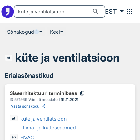
Otsingu juurde
Põhisisu juurde
search
apps
EST
Sõnakogud
Keel
1
küte ja ventilatsioon
et
Erialasõnastikud
content_copy
Sisearhitektuuri terminibaas
ID
571569
Viimati muudetud
19.11.2021
Vaata sõnakogu
küte ja ventilatsioon
et
kliima- ja kütteseadmed
HVAC
en