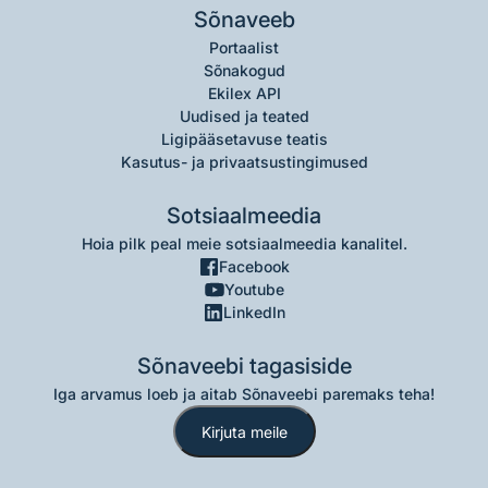
Sõnaveeb
Portaalist
Sõnakogud
Ekilex API
Uudised ja teated
Ligipääsetavuse teatis
Kasutus- ja privaatsustingimused
Sotsiaalmeedia
Hoia pilk peal meie sotsiaalmeedia kanalitel.
Facebook
Youtube
LinkedIn
Sõnaveebi tagasiside
Iga arvamus loeb ja aitab Sõnaveebi paremaks teha!
Kirjuta meile