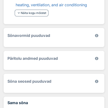
heating, ventilation, and air conditioning
keyboard_arrow_down
Näita kogu mõistet
Sõnavormid puuduvad
Päritolu andmed puuduvad
Sõna seosed puuduvad
Sama sõna