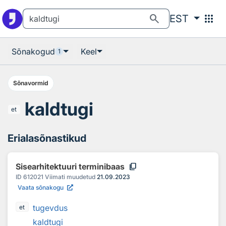
Otsingu juurde
Põhisisu juurde
search
apps
EST
Sõnakogud
Keel
1
Sõnavormid
kaldtugi
et
Erialasõnastikud
content_copy
Sisearhitektuuri terminibaas
ID
612021
Viimati muudetud
21.09.2023
Vaata sõnakogu
tugevdus
et
kaldtugi