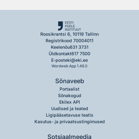
Roosikrantsi 6, 10119 Tallinn
Registrikood 70004011
Keelenõu
631 3731
Üldkontakt
617 7500
E-post
eki@eki.ee
Wordweb App 1.48.0
Sõnaveeb
Portaalist
Sõnakogud
Ekilex API
Uudised ja teated
Ligipääsetavuse teatis
Kasutus- ja privaatsustingimused
Sotsiaalmeedia