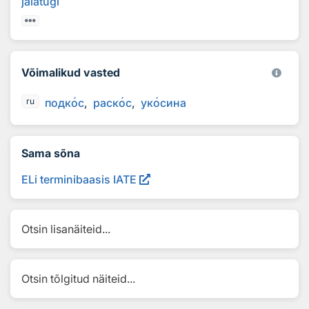
jalatugi
Võimalikud vasted
подк
о
с
раск
о
с
ук
о
сина
ru
Sama sõna
ELi terminibaasis IATE
Otsin lisanäiteid...
Otsin tõlgitud näiteid...