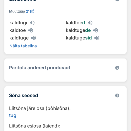
Muuttüüp
21
kaldtugi
kaldtoe
d
kaldtoe
kaldtuge
de
kaldtuge
kaldtuge
sid
Näita tabelina
Päritolu andmed puuduvad
Sõna seosed
Liitsõna järelosa (põhisõna):
tugi
Liitsõna esiosa (laiend):