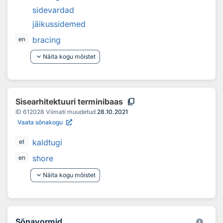
sidevardad
jäikussidemed
bracing
en
keyboard_arrow_down
Näita kogu mõistet
content_copy
Sisearhitektuuri terminibaas
ID
612028
Viimati muudetud
28.10.2021
Vaata sõnakogu
kaldtugi
et
shore
en
keyboard_arrow_down
Näita kogu mõistet
Sõnavormid