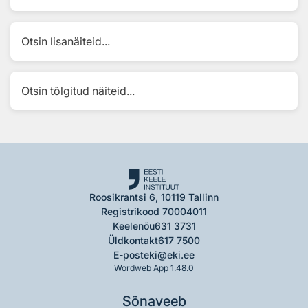
Otsin lisanäiteid...
Otsin tõlgitud näiteid...
Roosikrantsi 6, 10119 Tallinn
Registrikood 70004011
Keelenõu
631 3731
Üldkontakt
617 7500
E-post
eki@eki.ee
Wordweb App 1.48.0
Sõnaveeb