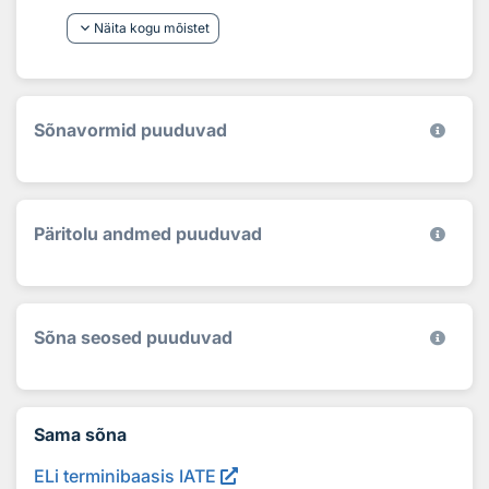
keyboard_arrow_down
Näita kogu mõistet
Sõnavormid puuduvad
Päritolu andmed puuduvad
Sõna seosed puuduvad
Sama sõna
ELi terminibaasis IATE