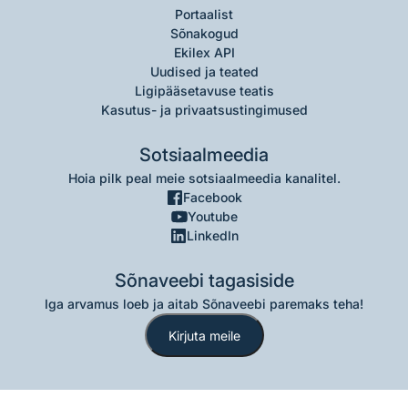
Portaalist
Sõnakogud
Ekilex API
Uudised ja teated
Ligipääsetavuse teatis
Kasutus- ja privaatsustingimused
Sotsiaalmeedia
Hoia pilk peal meie sotsiaalmeedia kanalitel.
Facebook
Youtube
LinkedIn
Sõnaveebi tagasiside
Iga arvamus loeb ja aitab Sõnaveebi paremaks teha!
Kirjuta meile