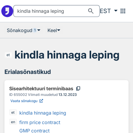
Otsingu juurde
Põhisisu juurde
search
apps
EST
Sõnakogud
Keel
1
kindla hinnaga leping
et
Erialasõnastikud
content_copy
Sisearhitektuuri terminibaas
ID
655002
Viimati muudetud
13.12.2023
Vaata sõnakogu
kindla hinnaga leping
et
firm price contract
en
GMP contract