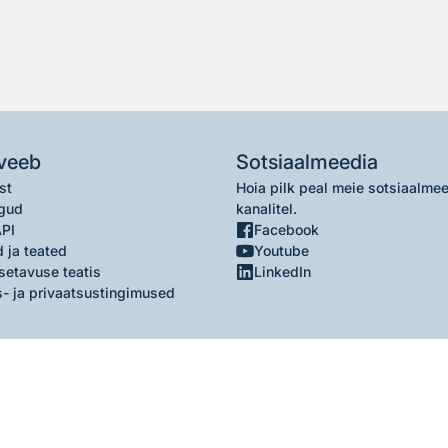
veeb
Sotsiaalmeedia
st
Hoia pilk peal meie sotsiaalme
gud
kanalitel.
API
Facebook
 ja teated
Youtube
setavuse teatis
LinkedIn
- ja privaatsustingimused