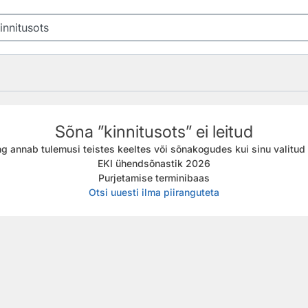
Sõna ”kinnitusots” ei leitud
g annab tulemusi teistes keeltes või sõnakogudes kui sinu valitud f
EKI ühendsõnastik 2026
Purjetamise terminibaas
Otsi uuesti ilma piiranguteta