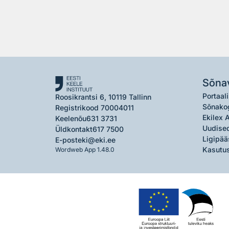
Sõna
Portaali
Roosikrantsi 6, 10119 Tallinn
Sõnako
Registrikood 70004011
Ekilex 
Keelenõu
631 3731
Uudised
Üldkontakt
617 7500
Ligipää
E-post
eki@eki.ee
Kasutus
Wordweb App 1.48.0