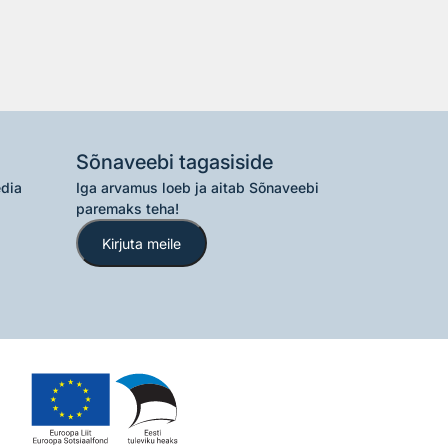
Sõnaveebi tagasiside
edia
Iga arvamus loeb ja aitab Sõnaveebi
paremaks teha!
Kirjuta meile