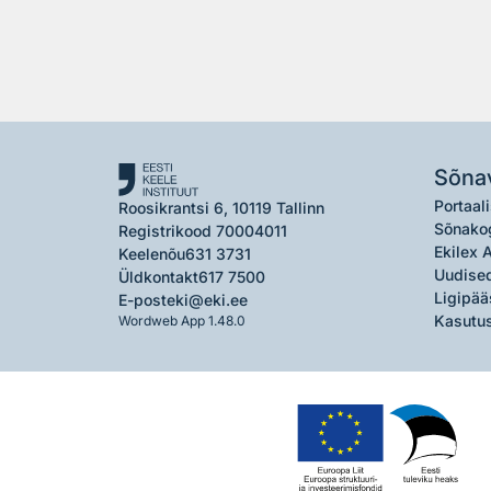
Sõna
Portaali
Roosikrantsi 6, 10119 Tallinn
Sõnako
Registrikood 70004011
Ekilex 
Keelenõu
631 3731
Uudised
Üldkontakt
617 7500
Ligipää
E-post
eki@eki.ee
Kasutus
Wordweb App 1.48.0