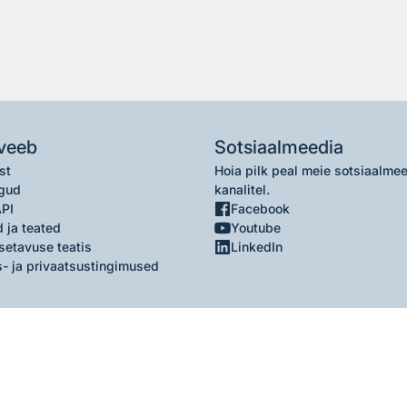
veeb
Sotsiaalmeedia
st
Hoia pilk peal meie sotsiaalme
gud
kanalitel.
API
Facebook
 ja teated
Youtube
setavuse teatis
LinkedIn
- ja privaatsustingimused