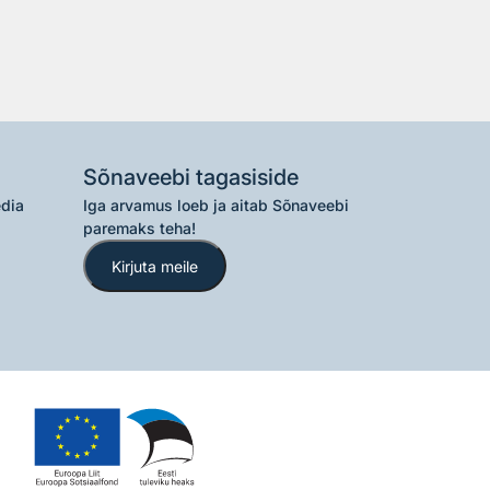
Sõnaveebi tagasiside
edia
Iga arvamus loeb ja aitab Sõnaveebi
paremaks teha!
Kirjuta meile