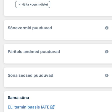
keyboard_arrow_down
Näita kogu mõistet
Sõnavormid puuduvad
Päritolu andmed puuduvad
Sõna seosed puuduvad
Sama sõna
ELi terminibaasis IATE