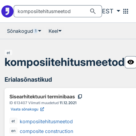
Otsingu juurde
Põhisisu juurde
search
apps
EST
Sõnakogud
Keel
1
et
komposiitehitusmeetod
visibility
Erialasõnastikud
content_copy
Sisearhitektuuri terminibaas
ID
613407
Viimati muudetud
11.12.2021
Vaata sõnakogu
komposiitehitusmeetod
et
composite construction
en