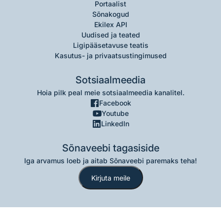
Portaalist
Sõnakogud
Ekilex API
Uudised ja teated
Ligipääsetavuse teatis
Kasutus- ja privaatsustingimused
Sotsiaalmeedia
Hoia pilk peal meie sotsiaalmeedia kanalitel.
Facebook
Youtube
LinkedIn
Sõnaveebi tagasiside
Iga arvamus loeb ja aitab Sõnaveebi paremaks teha!
Kirjuta meile