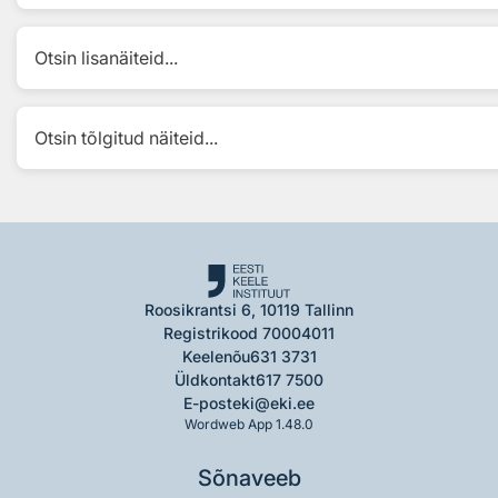
Otsin lisanäiteid...
Otsin tõlgitud näiteid...
Roosikrantsi 6, 10119 Tallinn
Registrikood 70004011
Keelenõu
631 3731
Üldkontakt
617 7500
E-post
eki@eki.ee
Wordweb App 1.48.0
Sõnaveeb