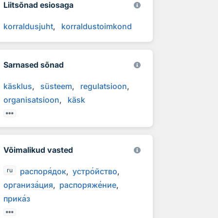
Liitsõnad esiosaga
korraldusjuht
korraldustoimkond
Sarnased sõnad
käsklus
süsteem
regulatsioon
organisatsioon
käsk
Võimalikud vasted
распор
я
док
устр
о
йство
ru
организ
а
ция
распоряж
е
ние
прик
а
з