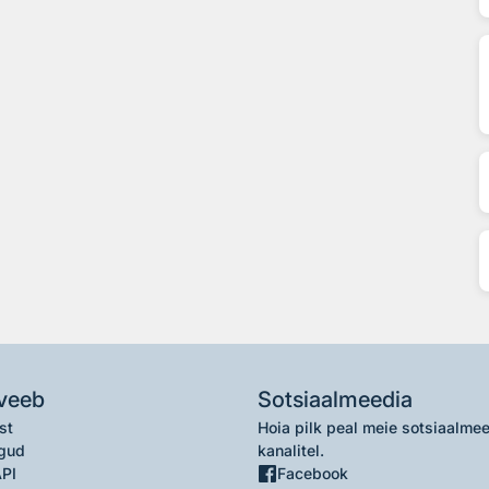
veeb
Sotsiaalmeedia
st
Hoia pilk peal meie sotsiaalme
gud
kanalitel.
API
Facebook