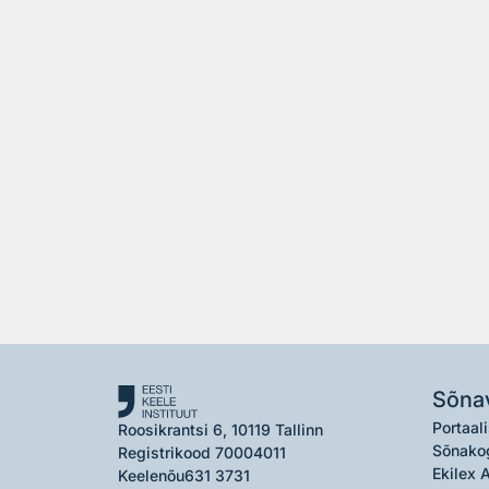
Sõna
Portaali
Roosikrantsi 6, 10119 Tallinn
Sõnako
Registrikood 70004011
Ekilex 
Keelenõu
631 3731