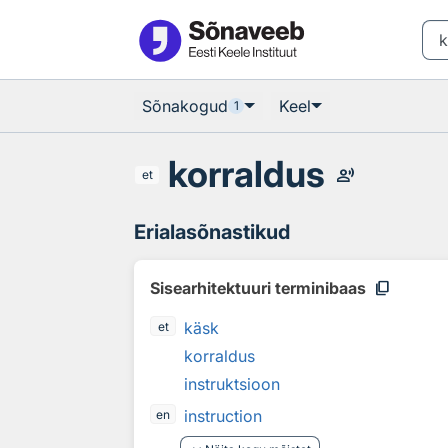
Otsingu juurde
Põhisisu juurde
Sõnakogud
Keel
1
korraldus
record_voice_over
et
Erialasõnastikud
content_copy
Sisearhitektuuri terminibaas
käsk
et
korraldus
instruktsioon
instruction
en