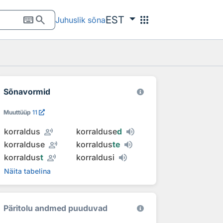
keyboard
search
apps
EST
Juhuslik sõna
Sõnavormid
Muuttüüp
11
record_voice_over
korraldus
korralduse
d
record_voice_over
korralduse
korraldus
te
record_voice_over
korraldus
t
korraldusi
Näita tabelina
Päritolu andmed puuduvad