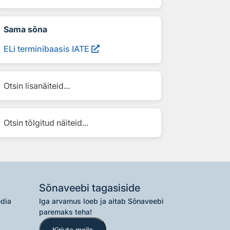
Sama sõna
ELi terminibaasis IATE
Otsin lisanäiteid...
Otsin tõlgitud näiteid...
Sõnaveebi tagasiside
edia
Iga arvamus loeb ja aitab Sõnaveebi
paremaks teha!
Kirjuta meile