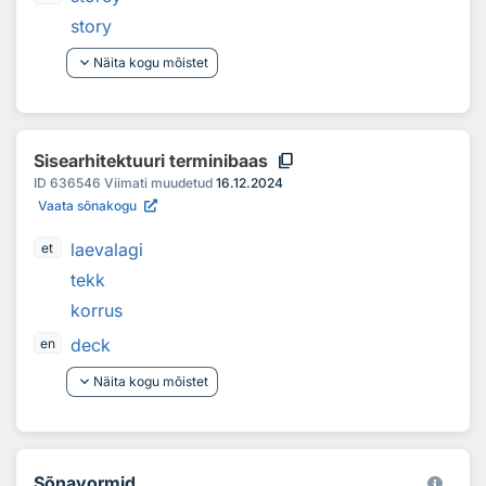
story
keyboard_arrow_down
Näita kogu mõistet
content_copy
Sisearhitektuuri terminibaas
ID
636546
Viimati muudetud
16.12.2024
Vaata sõnakogu
laevalagi
et
tekk
korrus
deck
en
keyboard_arrow_down
Näita kogu mõistet
Sõnavormid