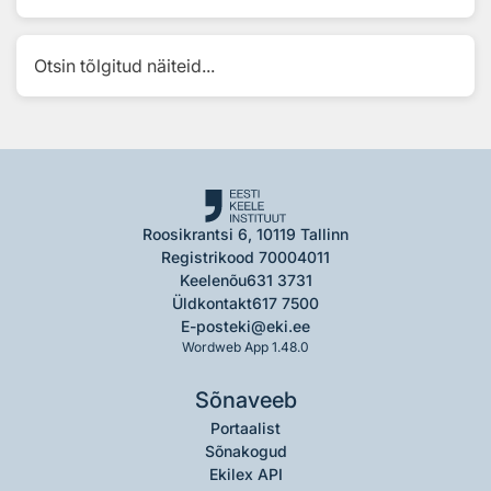
Otsin tõlgitud näiteid...
Roosikrantsi 6, 10119 Tallinn
Registrikood 70004011
Keelenõu
631 3731
Üldkontakt
617 7500
E-post
eki@eki.ee
Wordweb App 1.48.0
Sõnaveeb
Portaalist
Sõnakogud
Ekilex API