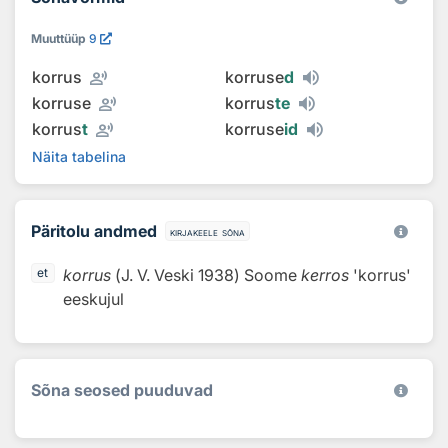
Muuttüüp
9
record_voice_over
korrus
korruse
d
record_voice_over
korruse
korrus
te
record_voice_over
korrus
t
korruse
id
Näita tabelina
Päritolu andmed
kirjakeele sõna
korrus
(
J. V. Veski
1938
)
Soome
kerros
'korrus'
et
eeskujul
Sõna seosed puuduvad