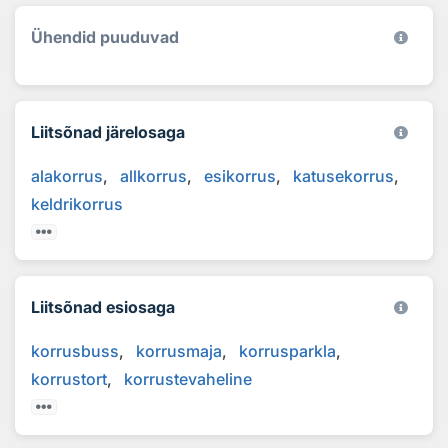
Ühendid puuduvad
Liitsõnad järelosaga
alakorrus
allkorrus
esikorrus
katusekorrus
keldrikorrus
Liitsõnad esiosaga
korrusbuss
korrusmaja
korrusparkla
korrustort
korrustevaheline