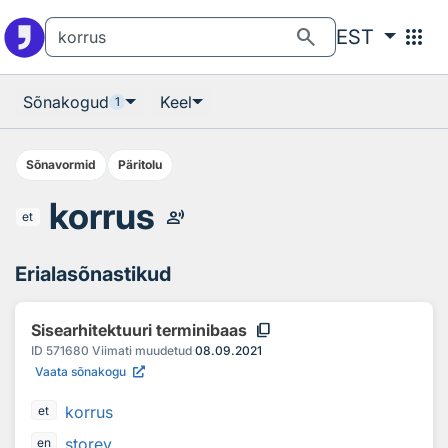
Otsingu juurde
Põhisisu juurde
search
apps
EST
Sõnakogud
Keel
1
Sõnavormid
Päritolu
korrus
record_voice_over
et
Erialasõnastikud
content_copy
Sisearhitektuuri terminibaas
ID
571680
Viimati muudetud
08.09.2021
Vaata sõnakogu
korrus
et
storey
en