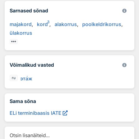
Sarnased sõnad
3
majakord
kord
alakorrus
poolkeldrikorrus
ülakorrus
Võimalikud vasted
эт
а
ж
ru
Sama sõna
ELi terminibaasis IATE
Otsin lisanäiteid...