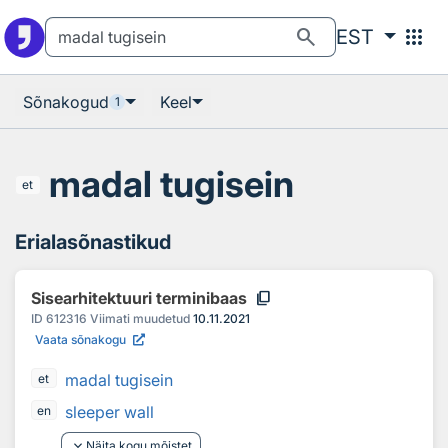
Otsingu juurde
Põhisisu juurde
search
apps
EST
Sõnakogud
Keel
1
madal tugisein
et
Erialasõnastikud
content_copy
Sisearhitektuuri terminibaas
ID
612316
Viimati muudetud
10.11.2021
Vaata sõnakogu
madal tugisein
et
sleeper wall
en
keyboard_arrow_down
Näita kogu mõistet