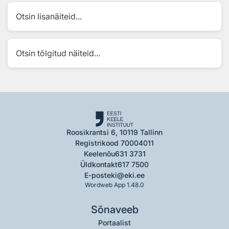
Otsin lisanäiteid...
Otsin tõlgitud näiteid...
Roosikrantsi 6, 10119 Tallinn
Registrikood 70004011
Keelenõu
631 3731
Üldkontakt
617 7500
E-post
eki@eki.ee
Wordweb App 1.48.0
Sõnaveeb
Portaalist