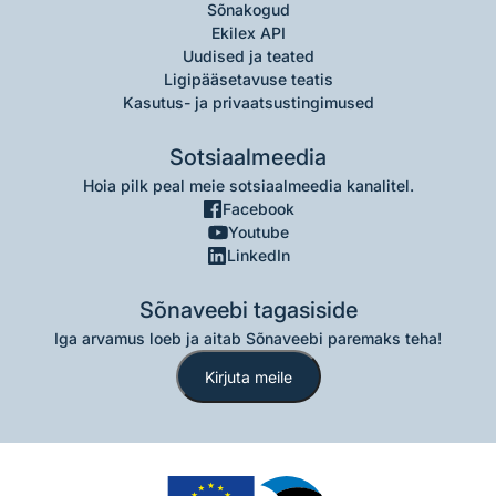
Sõnakogud
Ekilex API
Uudised ja teated
Ligipääsetavuse teatis
Kasutus- ja privaatsustingimused
Sotsiaalmeedia
Hoia pilk peal meie sotsiaalmeedia kanalitel.
Facebook
Youtube
LinkedIn
Sõnaveebi tagasiside
Iga arvamus loeb ja aitab Sõnaveebi paremaks teha!
Kirjuta meile