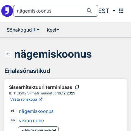
Otsingu juurde
Põhisisu juurde
search
apps
EST
Sõnakogud
Keel
1
nägemiskoonus
et
Erialasõnastikud
content_copy
Sisearhitektuuri terminibaas
ID
1151592
Viimati muudetud
16.12.2025
Vaata sõnakogu
nägemiskoonus
et
vision cone
en
keyboard_arrow_down
Näita kogu mõistet