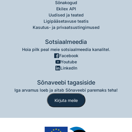
Sõnakogud
Ekilex API
Uudised ja teated
Ligipääsetavuse teatis
Kasutus- ja privaatsustingimused
Sotsiaalmeedia
Hoia pilk peal meie sotsiaalmeedia kanalitel.
Facebook
Youtube
LinkedIn
Sõnaveebi tagasiside
Iga arvamus loeb ja aitab Sõnaveebi paremaks teha!
Kirjuta meile