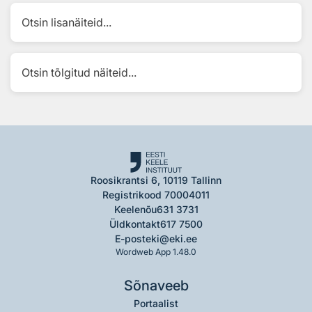
Otsin lisanäiteid...
Otsin tõlgitud näiteid...
Roosikrantsi 6, 10119 Tallinn
Registrikood 70004011
Keelenõu
631 3731
Üldkontakt
617 7500
E-post
eki@eki.ee
Wordweb App 1.48.0
Sõnaveeb
Portaalist