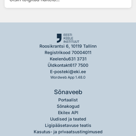
Roosikrantsi 6, 10119 Tallinn
Registrikood 70004011
Keelenõu
631 3731
Üldkontakt
617 7500
E-post
eki@eki.ee
Wordweb App 1.48.0
Sõnaveeb
Portaalist
Sõnakogud
Ekilex API
Uudised ja teated
Ligipääsetavuse teatis
Kasutus- ja privaatsustingimused