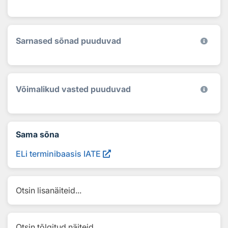
Sarnased sõnad puuduvad
Võimalikud vasted puuduvad
Sama sõna
ELi terminibaasis IATE
Otsin lisanäiteid...
Otsin tõlgitud näiteid...