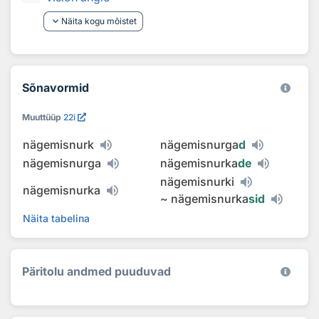
keyboard_arrow_down
Näita kogu mõistet
Sõnavormid
Muuttüüp
22i
nägemisnurk
nägemisnurga
d
nägemisnurga
nägemisnurka
de
nägemisnurki
nägemisnurka
~
nägemisnurka
sid
Näita tabelina
Päritolu andmed puuduvad