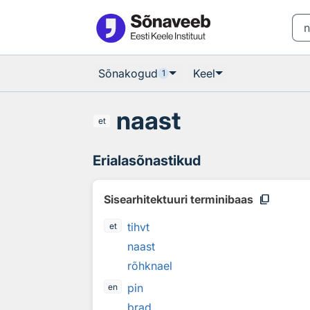
Otsingu juurde
Põhisisu juurde
Sõnakogud
Keel
1
naast
et
Erialasõnastikud
content_copy
Sisearhitektuuri terminibaas
tihvt
et
naast
rõhknael
pin
en
brad