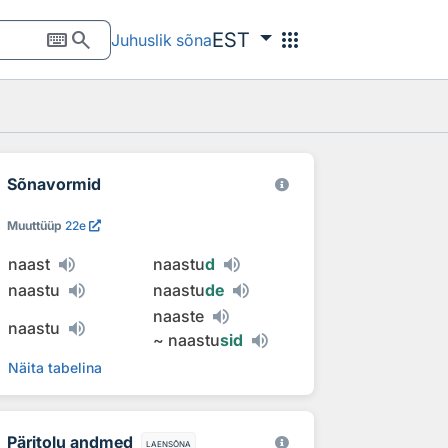
keyboard
search
apps
EST
Juhuslik sõna
Sõnavormid
Muuttüüp
22e
naast
naastu
d
naastu
naastu
de
naaste
naastu
~
naastu
sid
Näita tabelina
Päritolu andmed
laensõna