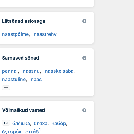
Liitsõnad esiosaga
naastpõime
naastrehv
Sarnased sõnad
pannal
naasnu
naaskelsaba
naastuline
naas
Võimalikud vasted
бл
я
шка
бл
я
ха
наб
о
р
ru
1
бугор
о
к
отг
и
б