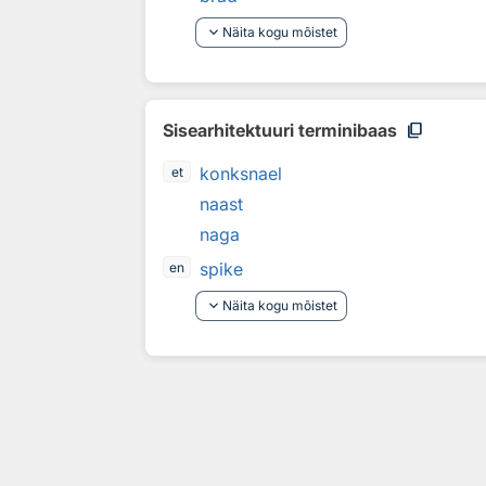
keyboard_arrow_down
Näita kogu mõistet
content_copy
Sisearhitektuuri terminibaas
konksnael
et
naast
naga
spike
en
keyboard_arrow_down
Näita kogu mõistet