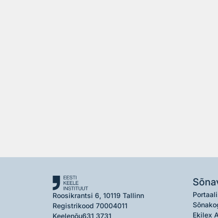
Sõna
Portaali
Roosikrantsi 6, 10119 Tallinn
Sõnako
Registrikood 70004011
Ekilex 
Keelenõu
631 3731