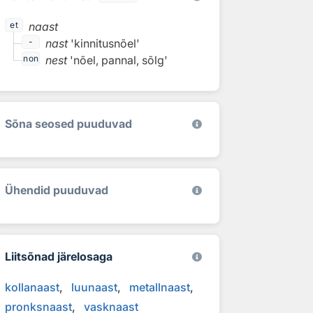
naast
et
nast
'kinnitusnõel'
-
nest
'nõel, pannal, sõlg'
non
Sõna seosed puuduvad
Ühendid puuduvad
Liitsõnad järelosaga
kollanaast
luunaast
metallnaast
pronksnaast
vasknaast