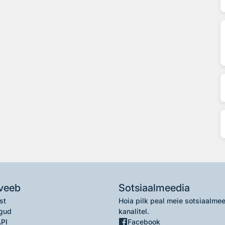
veeb
Sotsiaalmeedia
st
Hoia pilk peal meie sotsiaalme
gud
kanalitel.
API
Facebook