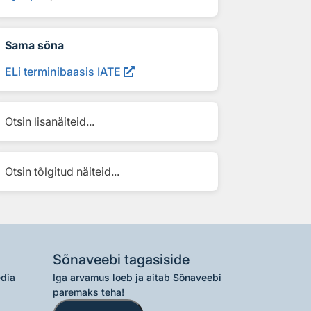
Sama sõna
ELi terminibaasis IATE
Otsin lisanäiteid...
Otsin tõlgitud näiteid...
Sõnaveebi tagasiside
edia
Iga arvamus loeb ja aitab Sõnaveebi
paremaks teha!