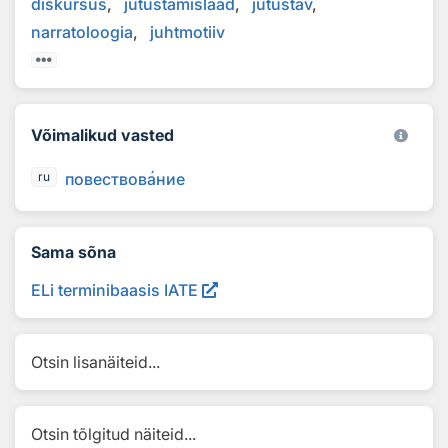
diskursus
jutustamislaad
jutustav
narratoloogia
juhtmotiiv
Võimalikud vasted
повествов
а
ние
ru
Sama sõna
ELi terminibaasis IATE
Otsin lisanäiteid...
Otsin tõlgitud näiteid...