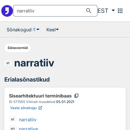
Otsingu juurde
Põhisisu juurde
search
apps
EST
Sõnakogud
Keel
1
Sõnavormid
narratiiv
et
Erialasõnastikud
content_copy
Sisearhitektuuri terminibaas
ID
571595
Viimati muudetud
05.01.2021
Vaata sõnakogu
narratiiv
et
narrative
en