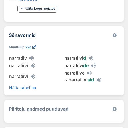
keyboard_arrow_down
Näita kogu mõistet
Sõnavormid
Muuttüüp
22e
narratiiv
narratiivi
d
narratiivi
narratiivi
de
narratiive
narratiivi
~
narratiivi
sid
Näita tabelina
Päritolu andmed puuduvad