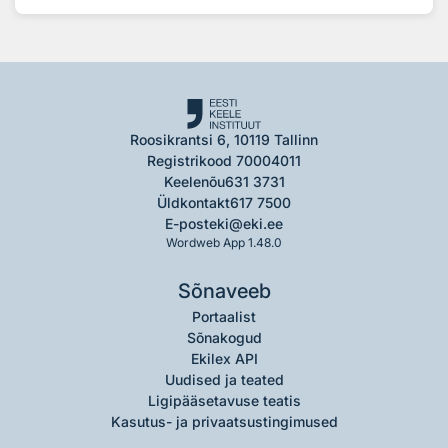
Roosikrantsi 6, 10119 Tallinn
Registrikood 70004011
Keelenõu
631 3731
Üldkontakt
617 7500
E-post
eki@eki.ee
Wordweb App 1.48.0
Sõnaveeb
Portaalist
Sõnakogud
Ekilex API
Uudised ja teated
Ligipääsetavuse teatis
Kasutus- ja privaatsustingimused