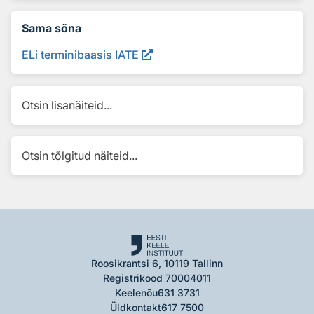
Sama sõna
ELi terminibaasis IATE
Otsin lisanäiteid...
Otsin tõlgitud näiteid...
Roosikrantsi 6, 10119 Tallinn
Registrikood 70004011
Keelenõu
631 3731
Üldkontakt
617 7500