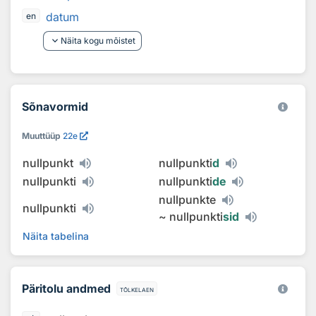
datum
en
keyboard_arrow_down
Näita kogu mõistet
Sõnavormid
Muuttüüp
22e
nullpunkt
nullpunkti
d
nullpunkti
nullpunkti
de
nullpunkte
nullpunkti
~
nullpunkti
sid
Näita tabelina
Päritolu andmed
tõlkelaen