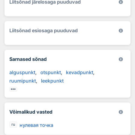
Liitsõnad järelosaga puuduvad
Liitsõnad esiosaga puuduvad
Sarnased sõnad
alguspunkt
otspunkt
kevadpunkt
ruumipunkt
leekpunkt
Võimalikud vasted
нулевая точка
ru