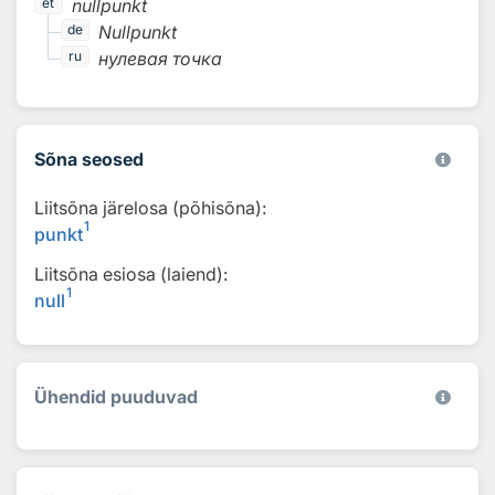
nullpunkt
et
Nullpunkt
de
нулевая точка
ru
Sõna seosed
Liitsõna järelosa (põhisõna):
1
punkt
Liitsõna esiosa (laiend):
1
null
Ühendid puuduvad