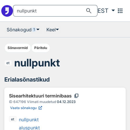
Otsingu juurde
Põhisisu juurde
search
apps
EST
Sõnakogud
Keel
1
Sõnavormid
Päritolu
nullpunkt
et
Erialasõnastikud
content_copy
Sisearhitektuuri terminibaas
ID
647196
Viimati muudetud
04.12.2023
Vaata sõnakogu
nullpunkt
et
aluspunkt