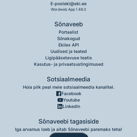
E-post
eki@eki.ee
Wordweb App 1.48.0
Sõnaveeb
Portaalist
Sõnakogud
Ekilex API
Uudised ja teated
Ligipääsetavuse teatis
Kasutus- ja privaatsustingimused
Sotsiaalmeedia
Hoia pilk peal meie sotsiaalmeedia kanalitel.
Facebook
Youtube
LinkedIn
Sõnaveebi tagasiside
Iga arvamus loeb ja aitab Sõnaveebi paremaks teha!