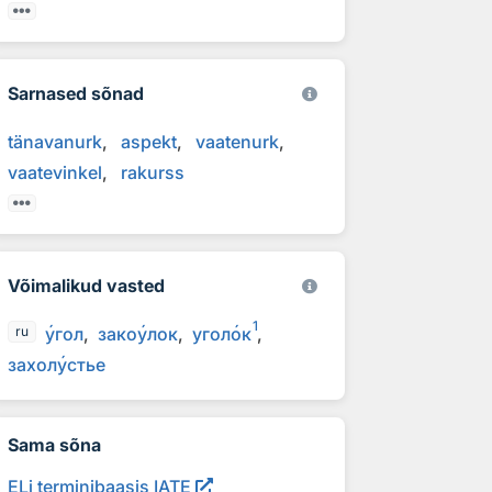
Sarnased sõnad
tänavanurk
aspekt
vaatenurk
vaatevinkel
rakurss
Võimalikud vasted
1
у
гол
зако
у
лок
угол
о
к
ru
захол
у
стье
Sama sõna
ELi terminibaasis IATE