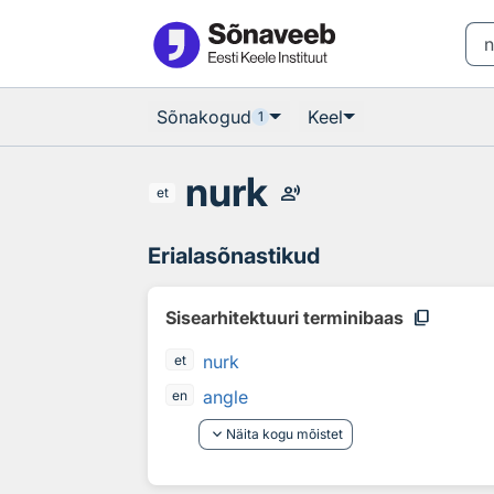
Otsingu juurde
Põhisisu juurde
Sõnakogud
Keel
1
nurk
record_voice_over
et
Erialasõnastikud
content_copy
Sisearhitektuuri terminibaas
nurk
et
angle
en
keyboard_arrow_down
Näita kogu mõistet