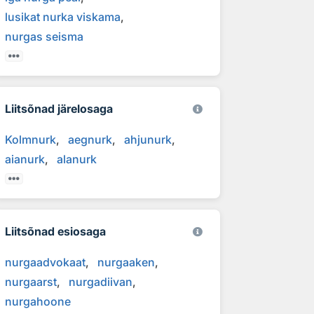
lusikat nurka viskama
nurgas seisma
Liitsõnad järelosaga
Kolmnurk
aegnurk
ahjunurk
aianurk
alanurk
Liitsõnad esiosaga
nurgaadvokaat
nurgaaken
nurgaarst
nurgadiivan
nurgahoone