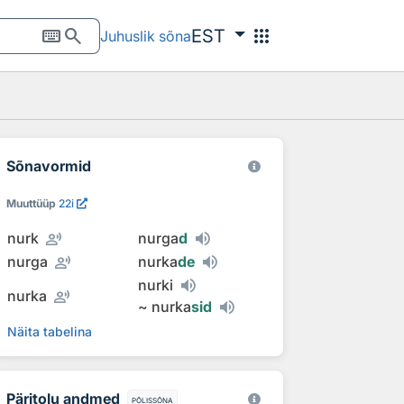
keyboard
search
apps
EST
Juhuslik sõna
Sõnavormid
Muuttüüp
22i
record_voice_over
nurk
nurga
d
record_voice_over
nurga
nurka
de
nurki
record_voice_over
nurka
~
nurka
sid
Näita tabelina
Päritolu andmed
põlissõna