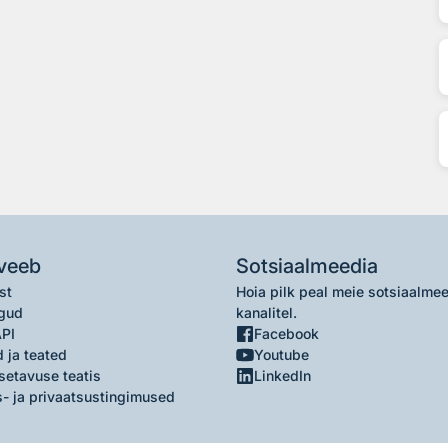
veeb
Sotsiaalmeedia
st
Hoia pilk peal meie sotsiaalme
gud
kanalitel.
API
Facebook
 ja teated
Youtube
setavuse teatis
LinkedIn
- ja privaatsustingimused