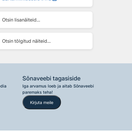
Otsin lisanäiteid...
Otsin tõlgitud näiteid...
Sõnaveebi tagasiside
edia
Iga arvamus loeb ja aitab Sõnaveebi
paremaks teha!
Kirjuta meile