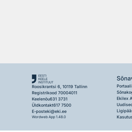
Sõna
Portaali
Roosikrantsi 6, 10119 Tallinn
Sõnako
Registrikood 70004011
Ekilex 
Keelenõu
631 3731
Uudised
Üldkontakt
617 7500
Ligipää
E-post
eki@eki.ee
Kasutus
Wordweb App 1.48.0