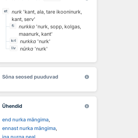
nurk
'kant, ala, tare ikooninurk,
et
kant, serv'
nurkka
'nurk, sopp, kolgas,
fi
maanurk, kant'
nurkka
'nurk'
krl
nūrka
'nurk'
liv
Sõna seosed puuduvad
Ühendid
end nurka mängima
ennast nurka mängima
iga nurga peal