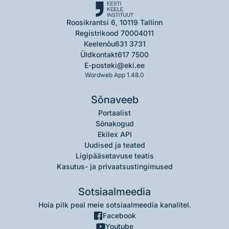
Roosikrantsi 6, 10119 Tallinn
Registrikood 70004011
Keelenõu
631 3731
Üldkontakt
617 7500
E-post
eki@eki.ee
Wordweb App 1.48.0
Sõnaveeb
Portaalist
Sõnakogud
Ekilex API
Uudised ja teated
Ligipääsetavuse teatis
Kasutus- ja privaatsustingimused
Sotsiaalmeedia
Hoia pilk peal meie sotsiaalmeedia kanalitel.
Facebook
Youtube