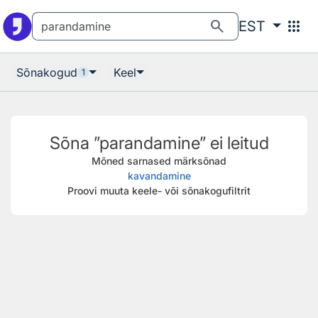
Otsingu juurde
Põhisisu juurde
search
apps
EST
Sõnakogud
Keel
1
Sõna ”parandamine” ei leitud
Mõned sarnased märksõnad
kavandamine
Proovi muuta keele- või sõnakogufiltrit