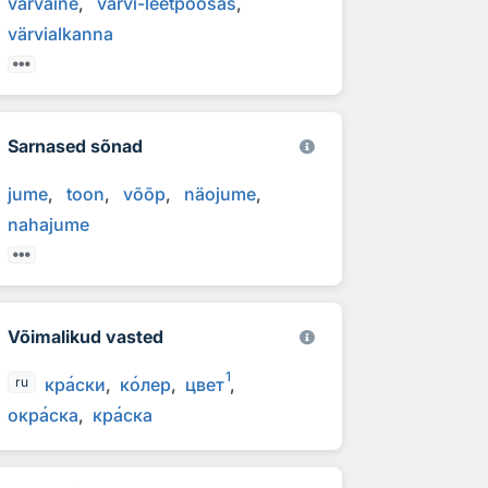
värvaine
värvi-leetpõõsas
värvialkanna
Sarnased sõnad
jume
toon
võõp
näojume
nahajume
Võimalikud vasted
1
кр
а
ски
к
о
лер
цвет
ru
окр
а
ска
кр
а
ска