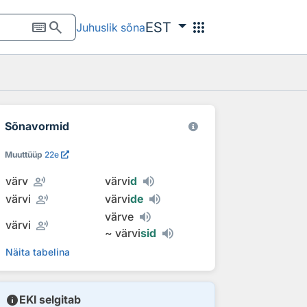
keyboard
search
apps
EST
Juhuslik sõna
Sõnavormid
Muuttüüp
22e
record_voice_over
värv
värvi
d
record_voice_over
värvi
värvi
de
värve
record_voice_over
värvi
~
värvi
sid
Näita tabelina
info
EKI selgitab