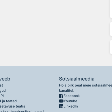
veeb
Sotsiaalmeedia
st
Hoia pilk peal meie sotsiaalme
gud
kanalitel.
API
Facebook
 ja teated
Youtube
setavuse teatis
LinkedIn
- ja privaatsustingimused