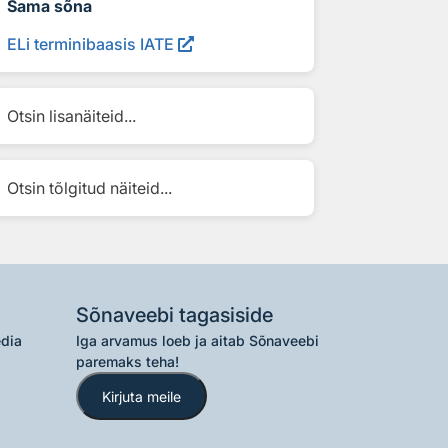
Sama sõna
ELi terminibaasis IATE
Otsin lisanäiteid...
Otsin tõlgitud näiteid...
Sõnaveebi tagasiside
edia
Iga arvamus loeb ja aitab Sõnaveebi
paremaks teha!
Kirjuta meile