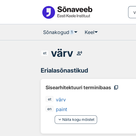
Otsingu juurde
Põhisisu juurde
Sõnakogud
Keel
1
värv
record_voice_over
et
Erialasõnastikud
content_copy
Sisearhitektuuri terminibaas
värv
et
paint
en
keyboard_arrow_down
Näita kogu mõistet