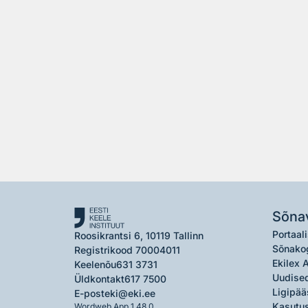
Sõna
Portaali
Roosikrantsi 6, 10119 Tallinn
Sõnako
Registrikood 70004011
Ekilex 
Keelenõu
631 3731
Uudised
Üldkontakt
617 7500
Ligipää
E-post
eki@eki.ee
Kasutus
Wordweb App 1.48.0