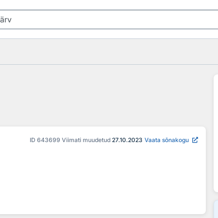
ID
643699
Viimati muudetud
27.10.2023
Vaata sõnakogu