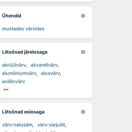
Ühendid
mustades värvides
Liitsõnad järelosaga
akrüülvärv
akvarellvärv
alumiiniumvärv
alusvärv
aniliinvärv
Liitsõnad esiosaga
värv-neiusilm
värv-varjulill