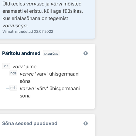
Üldkeeles
värvuse
ja
värvi
mõisted
enamasti ei eristu, küll aga füüsikas,
kus erialasõnana on tegemist
värvusega
.
Viimati muudetud
02.07.2022
Päritolu andmed
laensõna
värv
'jume'
et
verwe
'värv'
ühisgermaani
nds
sõna
varwe
'värv'
ühisgermaani
nds
sõna
Sõna seosed puuduvad