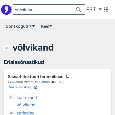
Otsingu juurde
Põhisisu juurde
search
apps
EST
Sõnakogud
Keel
1
võlvikand
et
Erialasõnastikud
content_copy
Sisearhitektuuri terminibaas
ID
612890
Viimati muudetud
29.11.2021
Vaata sõnakogu
kaarekand
et
võlvikand
springing
en