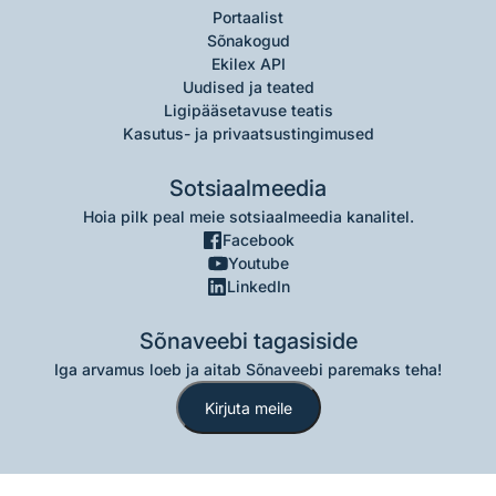
Portaalist
Sõnakogud
Ekilex API
Uudised ja teated
Ligipääsetavuse teatis
Kasutus- ja privaatsustingimused
Sotsiaalmeedia
Hoia pilk peal meie sotsiaalmeedia kanalitel.
Facebook
Youtube
LinkedIn
Sõnaveebi tagasiside
Iga arvamus loeb ja aitab Sõnaveebi paremaks teha!
Kirjuta meile