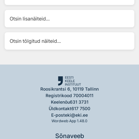
Otsin lisanäiteid...
Otsin tõlgitud näiteid...
Roosikrantsi 6, 10119 Tallinn
Registrikood 70004011
Keelenõu
631 3731
Üldkontakt
617 7500
E-post
eki@eki.ee
Wordweb App 1.48.0
Sõnaveeb