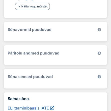
keyboard_arrow_down
Näita kogu mõistet
Sõnavormid puuduvad
Päritolu andmed puuduvad
Sõna seosed puuduvad
Sama sõna
ELi terminibaasis IATE