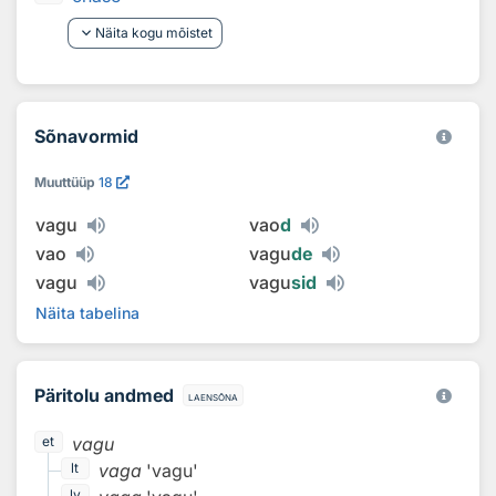
keyboard_arrow_down
Näita kogu mõistet
Sõnavormid
Muuttüüp
18
vagu
vao
d
vao
vagu
de
vagu
vagu
sid
Näita tabelina
Päritolu andmed
laensõna
vagu
et
vaga
'vagu'
lt
lv