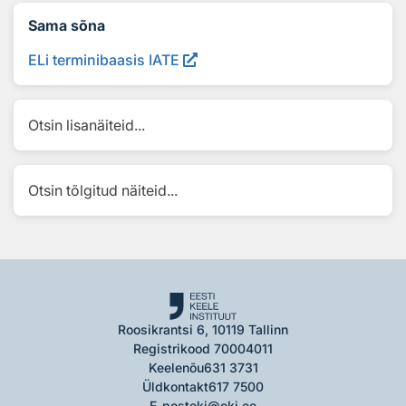
Sama sõna
ELi terminibaasis IATE
Otsin lisanäiteid...
Otsin tõlgitud näiteid...
Roosikrantsi 6, 10119 Tallinn
Registrikood 70004011
Keelenõu
631 3731
Üldkontakt
617 7500
E-post
eki@eki.ee