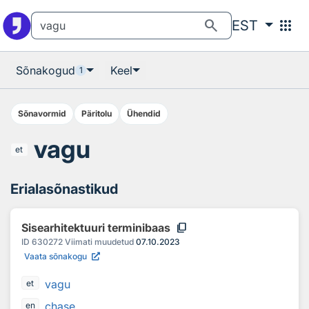
Otsingu juurde
Põhisisu juurde
search
apps
EST
Sõnakogud
Keel
1
Sõnavormid
Päritolu
Ühendid
vagu
et
Erialasõnastikud
content_copy
Sisearhitektuuri terminibaas
ID
630272
Viimati muudetud
07.10.2023
Vaata sõnakogu
vagu
et
chase
en