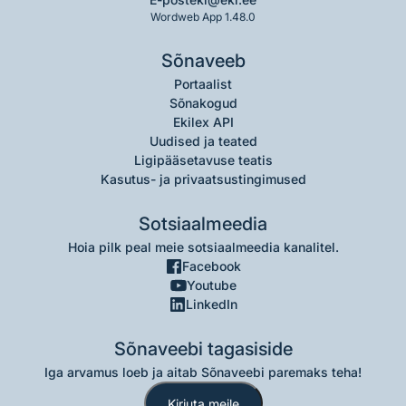
Wordweb App 1.48.0
Sõnaveeb
Portaalist
Sõnakogud
Ekilex API
Uudised ja teated
Ligipääsetavuse teatis
Kasutus- ja privaatsustingimused
Sotsiaalmeedia
Hoia pilk peal meie sotsiaalmeedia kanalitel.
Facebook
Youtube
LinkedIn
Sõnaveebi tagasiside
Iga arvamus loeb ja aitab Sõnaveebi paremaks teha!
Kirjuta meile