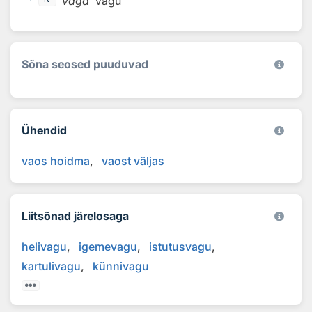
vaga
'vagu'
Sõna seosed puuduvad
Ühendid
vaos hoidma
vaost väljas
Liitsõnad järelosaga
helivagu
igemevagu
istutusvagu
kartulivagu
künnivagu