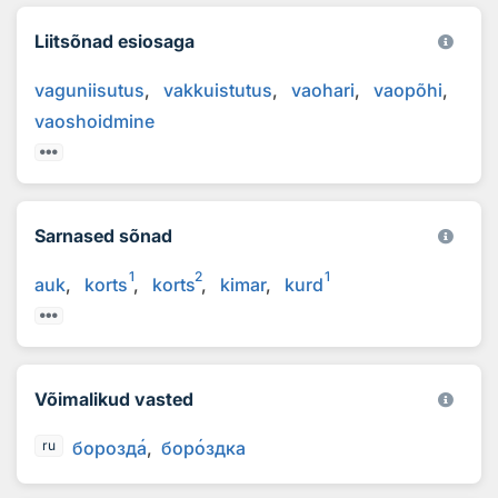
Liitsõnad esiosaga
vaguniisutus
vakkuistutus
vaohari
vaopõhi
vaoshoidmine
Sarnased sõnad
1
2
1
auk
korts
korts
kimar
kurd
Võimalikud vasted
борозд
а
бор
о
здка
ru