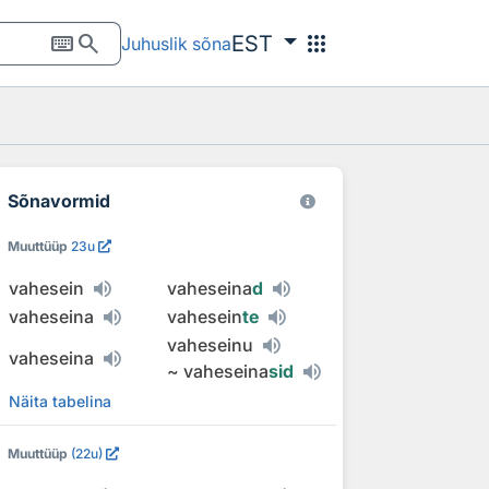
keyboard
search
apps
EST
Juhuslik sõna
Sõnavormid
Muuttüüp
23u
vahesein
vaheseina
d
vaheseina
vahesein
te
vaheseinu
vaheseina
~
vaheseina
sid
Näita tabelina
Muuttüüp
(22u)