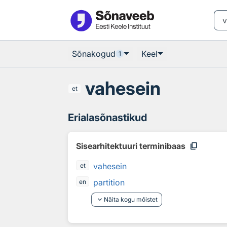
Otsingu juurde
Põhisisu juurde
Sõnakogud
Keel
1
vahesein
et
Erialasõnastikud
content_copy
Sisearhitektuuri terminibaas
vahesein
et
partition
en
keyboard_arrow_down
Näita kogu mõistet