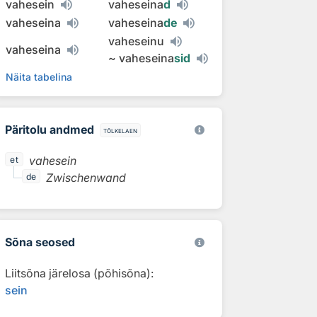
vahesein
vaheseina
d
vaheseina
vaheseina
de
vaheseinu
vaheseina
~
vaheseina
sid
Näita tabelina
Päritolu andmed
tõlkelaen
vahesein
et
Zwischenwand
de
Sõna seosed
Liitsõna järelosa (põhisõna):
sein