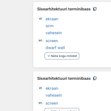
content_copy
Sisearhitektuuri terminibaas
ekraan
et
sirm
vahesein
screen
en
dwarf wall
keyboard_arrow_down
Näita kogu mõistet
content_copy
Sisearhitektuuri terminibaas
ekraan
et
vahesein
screen
en