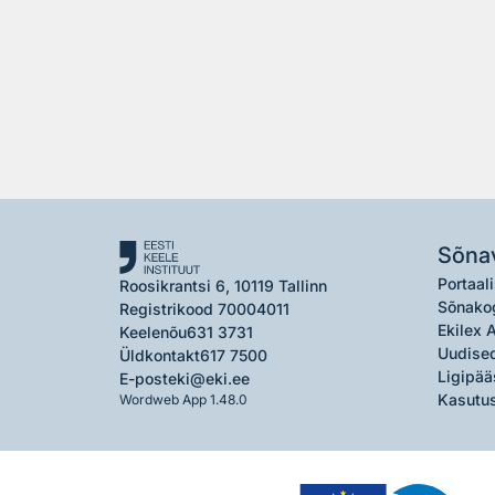
Sõna
Portaali
Roosikrantsi 6, 10119 Tallinn
Sõnako
Registrikood 70004011
Ekilex 
Keelenõu
631 3731
Uudised
Üldkontakt
617 7500
Ligipää
E-post
eki@eki.ee
Kasutus
Wordweb App 1.48.0