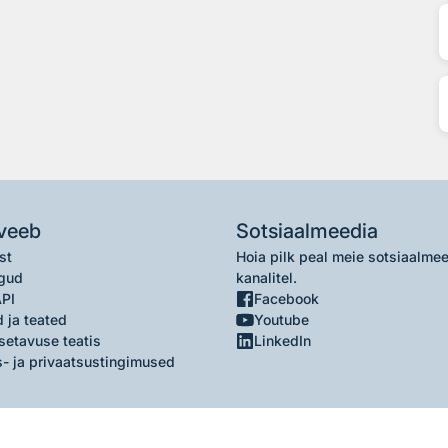
veeb
Sotsiaalmeedia
st
Hoia pilk peal meie sotsiaalme
gud
kanalitel.
API
Facebook
 ja teated
Youtube
setavuse teatis
LinkedIn
- ja privaatsustingimused