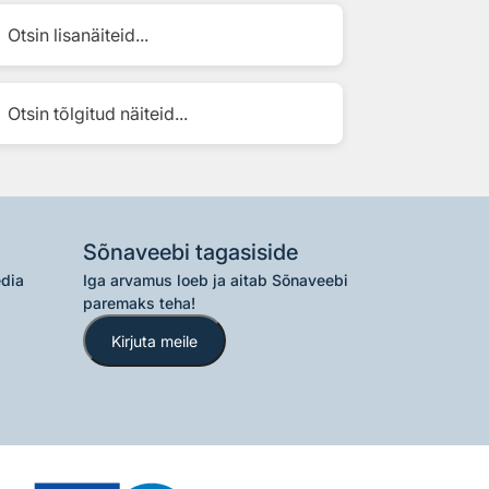
Otsin lisanäiteid...
Otsin tõlgitud näiteid...
Sõnaveebi tagasiside
edia
Iga arvamus loeb ja aitab Sõnaveebi
paremaks teha!
Kirjuta meile