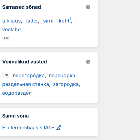
Sarnased sõnad
1
takistus
latter
sirm
koht
veelahe
Võimalikud vasted
перегор
о
дка
переб
о
рка
ru
разд
е
льная ст
е
нка
загор
о
дка
водоразд
е
л
Sama sõna
ELi terminibaasis IATE