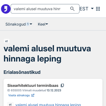
Otsingu juurde
Põhisisu juurde
search
apps
EST
Sõnakogud
Keel
1
et
valemi alusel muutuva
hinnaga leping
Erialasõnastikud
content_copy
Sisearhitektuuri terminibaas
ID
655005
Viimati muudetud
13.12.2023
Vaata sõnakogu
valemi alusel muutuva hinnaga leping
et