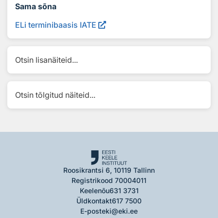
Sama sõna
ELi terminibaasis IATE
Otsin lisanäiteid...
Otsin tõlgitud näiteid...
Roosikrantsi 6, 10119 Tallinn
Registrikood 70004011
Keelenõu
631 3731
Üldkontakt
617 7500
E-post
eki@eki.ee