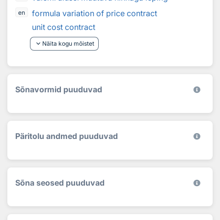
formula variation of price contract
en
unit cost contract
keyboard_arrow_down
Näita kogu mõistet
Sõnavormid puuduvad
Päritolu andmed puuduvad
Sõna seosed puuduvad