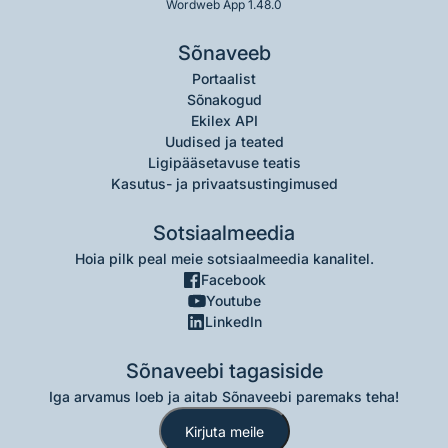
Wordweb App 1.48.0
Sõnaveeb
Portaalist
Sõnakogud
Ekilex API
Uudised ja teated
Ligipääsetavuse teatis
Kasutus- ja privaatsustingimused
Sotsiaalmeedia
Hoia pilk peal meie sotsiaalmeedia kanalitel.
Facebook
Youtube
LinkedIn
Sõnaveebi tagasiside
Iga arvamus loeb ja aitab Sõnaveebi paremaks teha!
Kirjuta meile