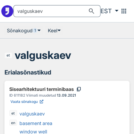
Otsingu juurde
Põhisisu juurde
search
apps
EST
Sõnakogud
Keel
1
valguskaev
et
Erialasõnastikud
content_copy
Sisearhitektuuri terminibaas
ID
611182
Viimati muudetud
13.09.2021
Vaata sõnakogu
valguskaev
et
basement area
en
window well