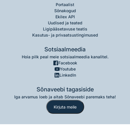
Portaalist
Sõnakogud
Ekilex API
Uudised ja teated
Ligipääsetavuse teatis
Kasutus- ja privaatsustingimused
Sotsiaalmeedia
Hoia pilk peal meie sotsiaalmeedia kanalitel.
Facebook
Youtube
LinkedIn
Sõnaveebi tagasiside
Iga arvamus loeb ja aitab Sõnaveebi paremaks teha!
Kirjuta meile