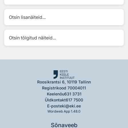
Otsin lisanäiteid...
Otsin tõlgitud näiteid...
Roosikrantsi 6, 10119 Tallinn
Registrikood 70004011
Keelenõu
631 3731
Üldkontakt
617 7500
E-post
eki@eki.ee
Wordweb App 1.48.0
Sõnaveeb