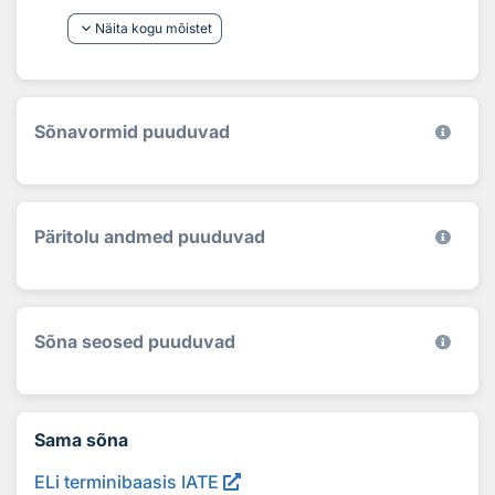
keyboard_arrow_down
Näita kogu mõistet
Sõnavormid puuduvad
Päritolu andmed puuduvad
Sõna seosed puuduvad
Sama sõna
ELi terminibaasis IATE