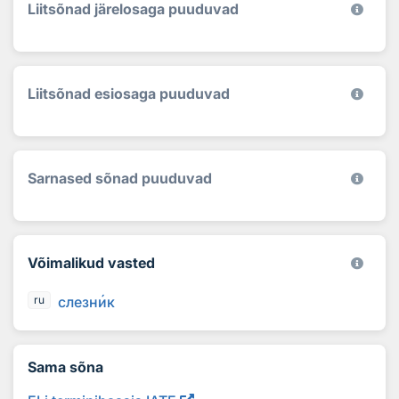
Liitsõnad järelosaga puuduvad
Liitsõnad esiosaga puuduvad
Sarnased sõnad puuduvad
Võimalikud vasted
слезн
и
к
ru
Sama sõna