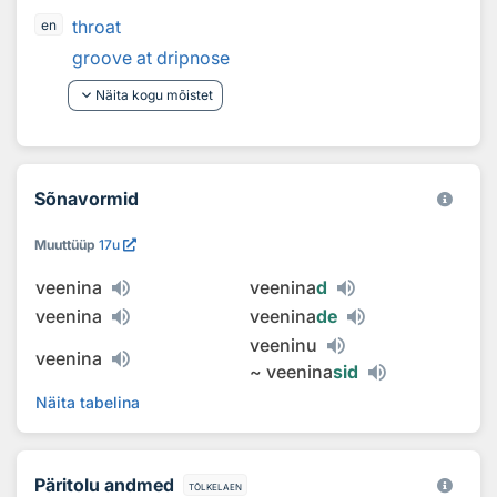
throat
en
groove at dripnose
keyboard_arrow_down
Näita kogu mõistet
Sõnavormid
Muuttüüp
17u
veenina
veenina
d
veenina
veenina
de
veeninu
veenina
~
veenina
sid
Näita tabelina
Päritolu andmed
tõlkelaen