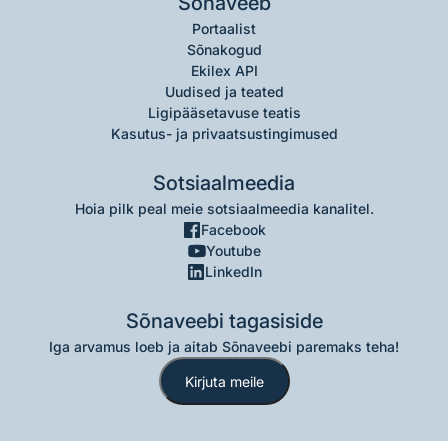
Sõnaveeb
Portaalist
Sõnakogud
Ekilex API
Uudised ja teated
Ligipääsetavuse teatis
Kasutus- ja privaatsustingimused
Sotsiaalmeedia
Hoia pilk peal meie sotsiaalmeedia kanalitel.
Facebook
Youtube
LinkedIn
Sõnaveebi tagasiside
Iga arvamus loeb ja aitab Sõnaveebi paremaks teha!
Kirjuta meile