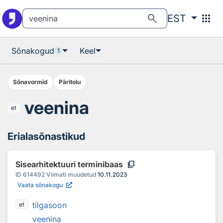
Otsingu juurde
Põhisisu juurde
search
apps
EST
Sõnakogud
Keel
1
Sõnavormid
Päritolu
veenina
et
Erialasõnastikud
content_copy
Sisearhitektuuri terminibaas
ID
614492
Viimati muudetud
10.11.2023
Vaata sõnakogu
tilgasoon
et
veenina