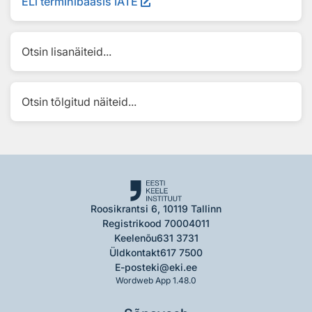
ELi terminibaasis IATE
Otsin lisanäiteid...
Otsin tõlgitud näiteid...
Roosikrantsi 6, 10119 Tallinn
Registrikood 70004011
Keelenõu
631 3731
Üldkontakt
617 7500
E-post
eki@eki.ee
Wordweb App 1.48.0