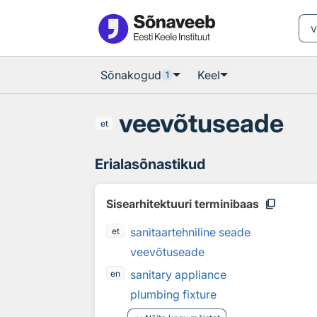
Otsingu juurde
Põhisisu juurde
Sõnakogud
Keel
1
veevõtuseade
et
Erialasõnastikud
content_copy
Sisearhitektuuri terminibaas
sanitaartehniline seade
et
veevõtuseade
sanitary appliance
en
plumbing fixture