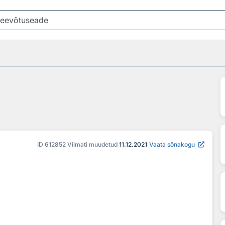
ID
612852
Viimati muudetud
11.12.2021
Vaata sõnakogu