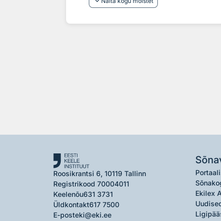
keyboard_arrow_down
Näita kogu mõistet
Sõna
Portaali
Roosikrantsi 6, 10119 Tallinn
Sõnako
Registrikood 70004011
Ekilex 
Keelenõu
631 3731
Uudised
Üldkontakt
617 7500
Ligipää
E-post
eki@eki.ee