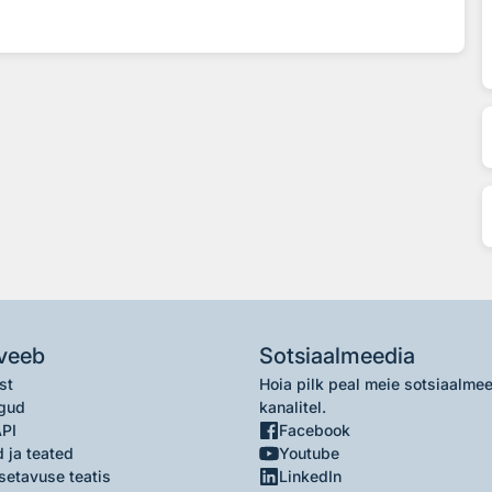
veeb
Sotsiaalmeedia
st
Hoia pilk peal meie sotsiaalme
gud
kanalitel.
API
Facebook
 ja teated
Youtube
setavuse teatis
LinkedIn