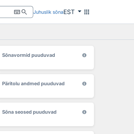
keyboard
search
apps
EST
Juhuslik sõna
Sõnavormid puuduvad
Päritolu andmed puuduvad
Sõna seosed puuduvad