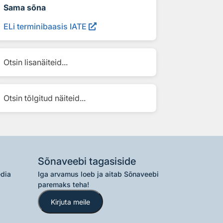
Sama sõna
ELi terminibaasis IATE
Otsin lisanäiteid...
Otsin tõlgitud näiteid...
Sõnaveebi tagasiside
edia
Iga arvamus loeb ja aitab Sõnaveebi
paremaks teha!
Kirjuta meile