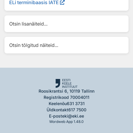
ELi terminibaasis IATE
Otsin lisanäiteid...
Otsin tõlgitud näiteid...
Roosikrantsi 6, 10119 Tallinn
Registrikood 70004011
Keelenõu
631 3731
Üldkontakt
617 7500
E-post
eki@eki.ee
Wordweb App 1.48.0