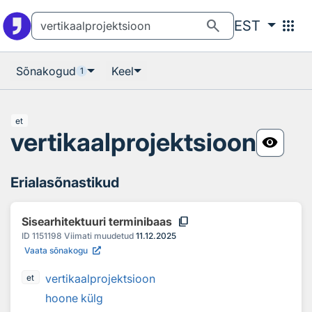
Otsingu juurde
Põhisisu juurde
search
apps
EST
Sõnakogud
Keel
1
et
vertikaalprojektsioon
visibility
Erialasõnastikud
content_copy
Sisearhitektuuri terminibaas
ID
1151198
Viimati muudetud
11.12.2025
Vaata sõnakogu
vertikaalprojektsioon
et
hoone külg