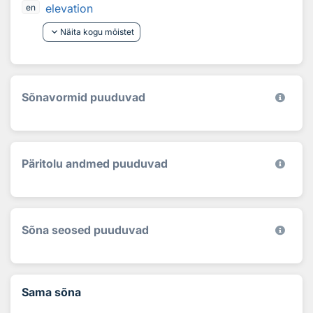
elevation
en
keyboard_arrow_down
Näita kogu mõistet
Sõnavormid puuduvad
Päritolu andmed puuduvad
Sõna seosed puuduvad
Sama sõna