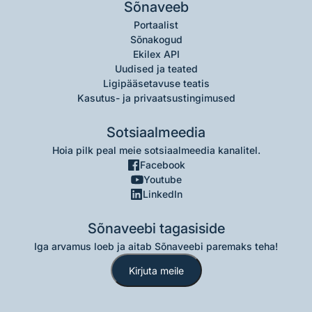
Sõnaveeb
Portaalist
Sõnakogud
Ekilex API
Uudised ja teated
Ligipääsetavuse teatis
Kasutus- ja privaatsustingimused
Sotsiaalmeedia
Hoia pilk peal meie sotsiaalmeedia kanalitel.
Facebook
Youtube
LinkedIn
Sõnaveebi tagasiside
Iga arvamus loeb ja aitab Sõnaveebi paremaks teha!
Kirjuta meile