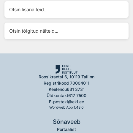
Otsin lisanäiteid...
Otsin tõlgitud näiteid...
Roosikrantsi 6, 10119 Tallinn
Registrikood 70004011
Keelenõu
631 3731
Üldkontakt
617 7500
E-post
eki@eki.ee
Wordweb App 1.48.0
Sõnaveeb
Portaalist