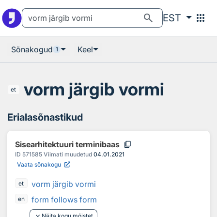
Otsingu juurde
Põhisisu juurde
search
apps
EST
Sõnakogud
Keel
1
vorm järgib vormi
et
Erialasõnastikud
content_copy
Sisearhitektuuri terminibaas
ID
571585
Viimati muudetud
04.01.2021
Vaata sõnakogu
vorm järgib vormi
et
form follows form
en
keyboard_arrow_down
Näita kogu mõistet