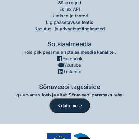
Sõnakogud
Ekilex API
Uudised ja teated
Ligipääsetavuse teatis
Kasutus- ja privaatsustingimused
Sotsiaalmeedia
Hoia pilk peal meie sotsiaalmeedia kanalitel.
Facebook
Youtube
LinkedIn
Sõnaveebi tagasiside
Iga arvamus loeb ja aitab Sõnaveebi paremaks teha!
Kirjuta meile