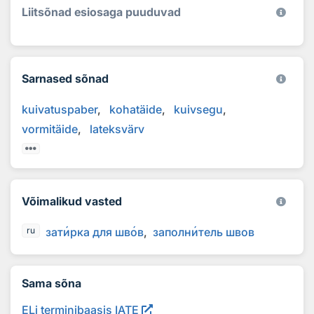
Liitsõnad esiosaga puuduvad
Sarnased sõnad
kuivatuspaber
kohatäide
kuivsegu
vormitäide
lateksvärv
Võimalikud vasted
зат
и
рка для шв
о
в
заполн
и
тель швов
ru
Sama sõna
ELi terminibaasis IATE