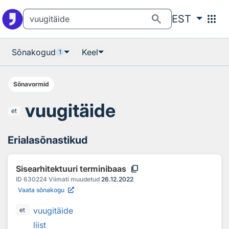
Otsingu juurde
Põhisisu juurde
search
apps
EST
Sõnakogud
Keel
1
Sõnavormid
vuugitäide
et
Erialasõnastikud
content_copy
Sisearhitektuuri terminibaas
ID
630224
Viimati muudetud
26.12.2022
Vaata sõnakogu
vuugitäide
et
liist