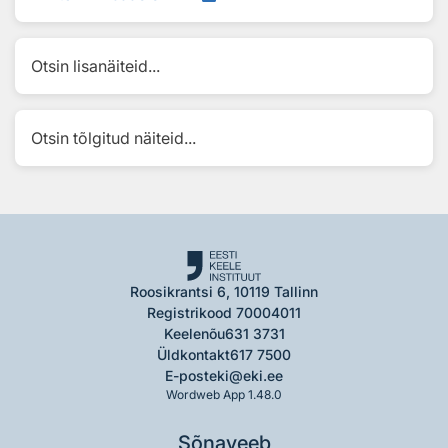
Otsin lisanäiteid...
Otsin tõlgitud näiteid...
Roosikrantsi 6, 10119 Tallinn
Registrikood 70004011
Keelenõu
631 3731
Üldkontakt
617 7500
E-post
eki@eki.ee
Wordweb App 1.48.0
Sõnaveeb