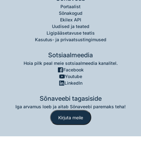
Portaalist
Sõnakogud
Ekilex API
Uudised ja teated
Ligipääsetavuse teatis
Kasutus- ja privaatsustingimused
Sotsiaalmeedia
Hoia pilk peal meie sotsiaalmeedia kanalitel.
Facebook
Youtube
LinkedIn
Sõnaveebi tagasiside
Iga arvamus loeb ja aitab Sõnaveebi paremaks teha!
Kirjuta meile