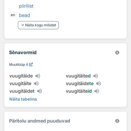
piirliist
bead
en
keyboard_arrow_down
Näita kogu mõistet
Sõnavormid
Muuttüüp
6
vuugitäide
vuugitäite
d
vuugitäite
vuugitäide
te
vuugitäide
t
vuugitäite
id
Näita tabelina
Päritolu andmed puuduvad