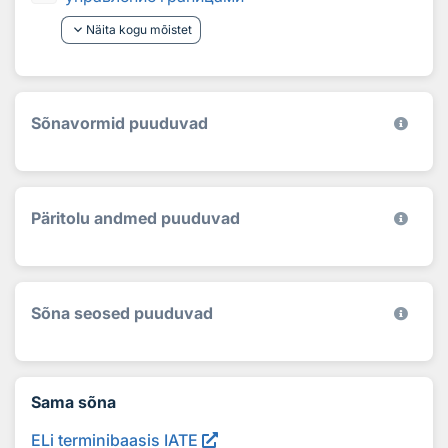
keyboard_arrow_down
Näita kogu mõistet
Sõnavormid puuduvad
Päritolu andmed puuduvad
Sõna seosed puuduvad
Sama sõna
ELi terminibaasis IATE