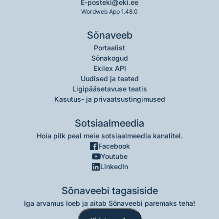
E-post
eki@eki.ee
Wordweb App 1.48.0
Sõnaveeb
Portaalist
Sõnakogud
Ekilex API
Uudised ja teated
Ligipääsetavuse teatis
Kasutus- ja privaatsustingimused
Sotsiaalmeedia
Hoia pilk peal meie sotsiaalmeedia kanalitel.
Facebook
Youtube
LinkedIn
Sõnaveebi tagasiside
Iga arvamus loeb ja aitab Sõnaveebi paremaks teha!