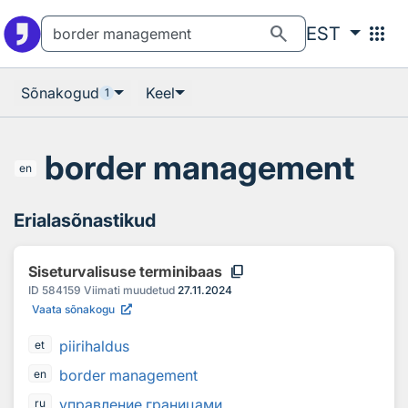
Otsingu juurde
Põhisisu juurde
search
apps
EST
Sõnakogud
Keel
1
border management
en
Erialasõnastikud
content_copy
Siseturvalisuse terminibaas
ID
584159
Viimati muudetud
27.11.2024
Vaata sõnakogu
piirihaldus
et
border management
en
управление границами
ru