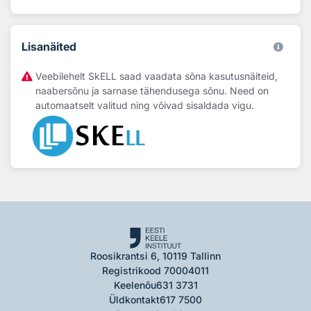
Lisanäited
Veebilehelt SkELL saad vaadata sõna kasutusnäiteid,
naabersõnu ja sarnase tähendusega sõnu. Need on
automaatselt valitud ning võivad sisaldada vigu.
Roosikrantsi 6, 10119 Tallinn
Registrikood 70004011
Keelenõu
631 3731
Üldkontakt
617 7500