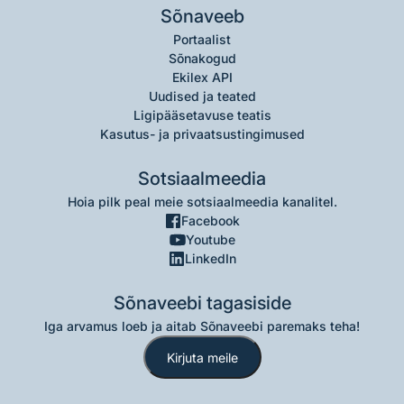
Sõnaveeb
Portaalist
Sõnakogud
Ekilex API
Uudised ja teated
Ligipääsetavuse teatis
Kasutus- ja privaatsustingimused
Sotsiaalmeedia
Hoia pilk peal meie sotsiaalmeedia kanalitel.
Facebook
Youtube
LinkedIn
Sõnaveebi tagasiside
Iga arvamus loeb ja aitab Sõnaveebi paremaks teha!
Kirjuta meile