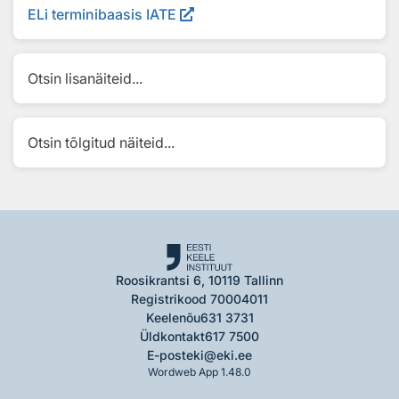
ELi terminibaasis IATE
Otsin lisanäiteid...
Otsin tõlgitud näiteid...
Roosikrantsi 6, 10119 Tallinn
Registrikood 70004011
Keelenõu
631 3731
Üldkontakt
617 7500
E-post
eki@eki.ee
Wordweb App 1.48.0