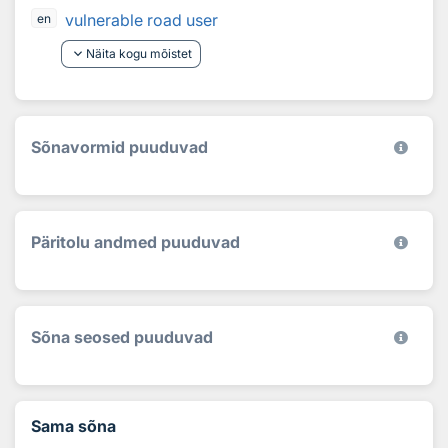
vulnerable road user
en
keyboard_arrow_down
Näita kogu mõistet
Sõnavormid puuduvad
Päritolu andmed puuduvad
Sõna seosed puuduvad
Sama sõna