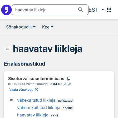
Otsingu juurde
Põhisisu juurde
search
apps
EST
Sõnakogud
Keel
1
haavatav liikleja
et
Erialasõnastikud
content_copy
Siseturvalisuse terminibaas
ID
1150893
Viimati muudetud
04.03.2026
Vaata sõnakogu
vähekaitstud liikleja
et
eelistatud
vähem kaitstud liikleja
endine
haavatav liikleja
väldi