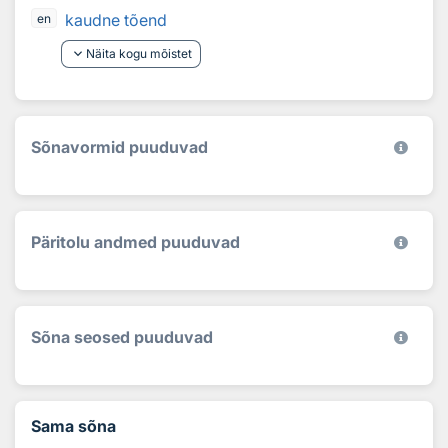
kaudne tõend
en
keyboard_arrow_down
Näita kogu mõistet
Sõnavormid puuduvad
Päritolu andmed puuduvad
Sõna seosed puuduvad
Sama sõna