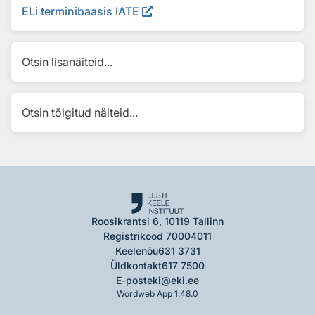
ELi terminibaasis IATE
Otsin lisanäiteid...
Otsin tõlgitud näiteid...
Roosikrantsi 6, 10119 Tallinn
Registrikood 70004011
Keelenõu
631 3731
Üldkontakt
617 7500
E-post
eki@eki.ee
Wordweb App 1.48.0