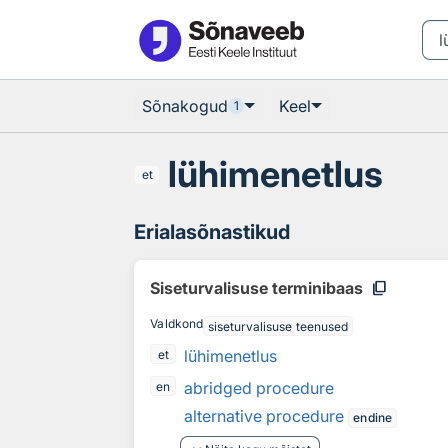
Otsingu juurde
Põhisisu juurde
Sõnakogud
Keel
1
lühimenetlus
et
Erialasõnastikud
content_copy
Siseturvalisuse terminibaas
Valdkond
siseturvalisuse teenused
lühimenetlus
et
abridged procedure
en
alternative procedure
endine