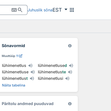
keyboard
search
apps
EST
Juhuslik sõna
Sõnavormid
Muuttüüp
11
lühimenetlus
lühimenetluse
d
lühimenetluse
lühimenetlus
te
lühimenetlus
t
lühimenetlusi
Näita tabelina
Päritolu andmed puuduvad