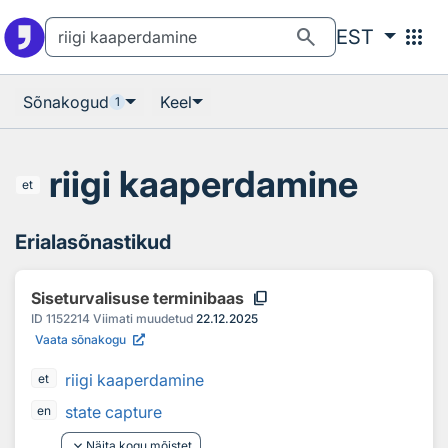
Otsingu juurde
Põhisisu juurde
search
apps
EST
Sõnakogud
Keel
1
riigi kaaperdamine
et
Erialasõnastikud
content_copy
Siseturvalisuse terminibaas
ID
1152214
Viimati muudetud
22.12.2025
Vaata sõnakogu
riigi kaaperdamine
et
state capture
en
keyboard_arrow_down
Näita kogu mõistet