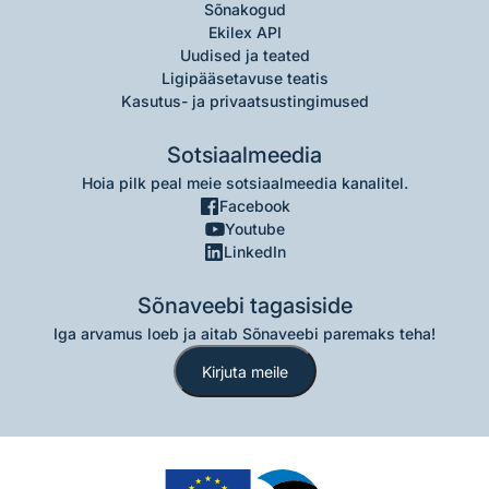
Sõnakogud
Ekilex API
Uudised ja teated
Ligipääsetavuse teatis
Kasutus- ja privaatsustingimused
Sotsiaalmeedia
Hoia pilk peal meie sotsiaalmeedia kanalitel.
Facebook
Youtube
LinkedIn
Sõnaveebi tagasiside
Iga arvamus loeb ja aitab Sõnaveebi paremaks teha!
Kirjuta meile