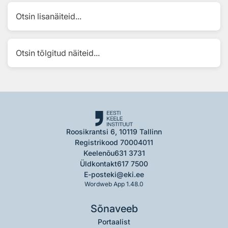
Otsin lisanäiteid...
Otsin tõlgitud näiteid...
Roosikrantsi 6, 10119 Tallinn
Registrikood 70004011
Keelenõu
631 3731
Üldkontakt
617 7500
E-post
eki@eki.ee
Wordweb App 1.48.0
Sõnaveeb
Portaalist