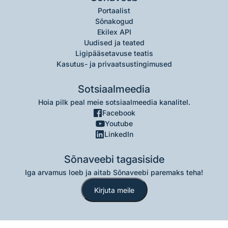
Portaalist
Sõnakogud
Ekilex API
Uudised ja teated
Ligipääsetavuse teatis
Kasutus- ja privaatsustingimused
Sotsiaalmeedia
Hoia pilk peal meie sotsiaalmeedia kanalitel.
Facebook
Youtube
LinkedIn
Sõnaveebi tagasiside
Iga arvamus loeb ja aitab Sõnaveebi paremaks teha!
Kirjuta meile