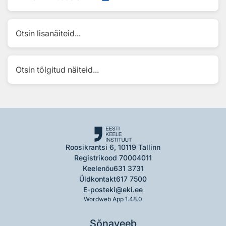
Otsin lisanäiteid...
Otsin tõlgitud näiteid...
Roosikrantsi 6, 10119 Tallinn
Registrikood 70004011
Keelenõu
631 3731
Üldkontakt
617 7500
E-post
eki@eki.ee
Wordweb App 1.48.0
Sõnaveeb