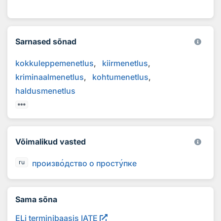
Sarnased sõnad
kokkuleppemenetlus
kiirmenetlus
kriminaalmenetlus
kohtumenetlus
haldusmenetlus
Võimalikud vasted
произв
о
дство о прост
у
пке
ru
Sama sõna
ELi terminibaasis IATE