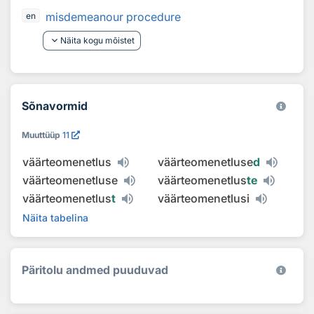
misdemeanour procedure
en
keyboard_arrow_down
Näita kogu mõistet
Sõnavormid
Muuttüüp
11
väärteomenetlus
väärteomenetluse
d
väärteomenetluse
väärteomenetlus
te
väärteomenetlus
t
väärteomenetlusi
Näita tabelina
Päritolu andmed puuduvad