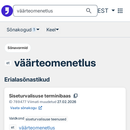
Otsingu juurde
Põhisisu juurde
search
apps
EST
Sõnakogud
Keel
1
Sõnavormid
väärteomenetlus
et
Erialasõnastikud
content_copy
Siseturvalisuse terminibaas
ID
789477
Viimati muudetud
27.02.2026
Vaata sõnakogu
Valdkond
siseturvalisuse teenused
väärteomenetlus
et