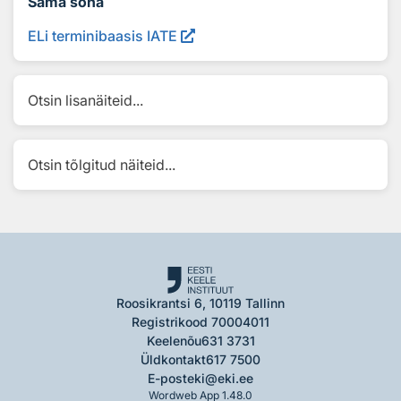
Sama sõna
ELi terminibaasis IATE
Otsin lisanäiteid...
Otsin tõlgitud näiteid...
Roosikrantsi 6, 10119 Tallinn
Registrikood 70004011
Keelenõu
631 3731
Üldkontakt
617 7500
E-post
eki@eki.ee
Wordweb App 1.48.0