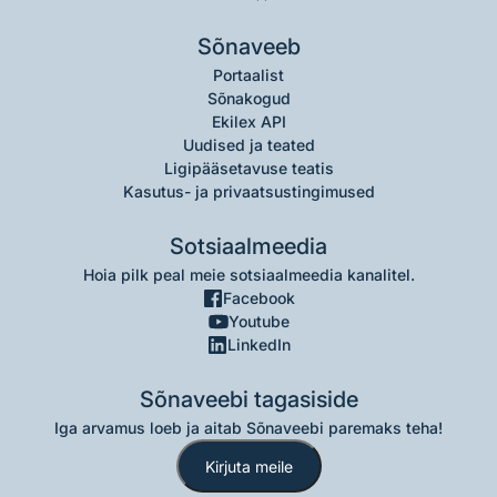
Sõnaveeb
Portaalist
Sõnakogud
Ekilex API
Uudised ja teated
Ligipääsetavuse teatis
Kasutus- ja privaatsustingimused
Sotsiaalmeedia
Hoia pilk peal meie sotsiaalmeedia kanalitel.
Facebook
Youtube
LinkedIn
Sõnaveebi tagasiside
Iga arvamus loeb ja aitab Sõnaveebi paremaks teha!
Kirjuta meile