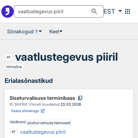
Otsingu juurde
Põhisisu juurde
search
apps
EST
Sõnakogud
Keel
1
vaatlustegevus piiril
et
nimisõna
Erialasõnastikud
content_copy
Siseturvalisuse terminibaas
ID
584160
Viimati muudetud
23.02.2026
Vaata sõnakogu
Valdkond
siseturvalisuse teenused
vaatlustegevus piiril
et