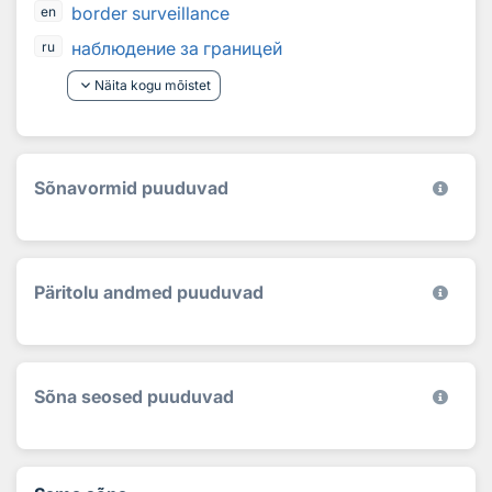
border surveillance
en
наблюдение за границей
ru
keyboard_arrow_down
Näita kogu mõistet
Sõnavormid puuduvad
Päritolu andmed puuduvad
Sõna seosed puuduvad