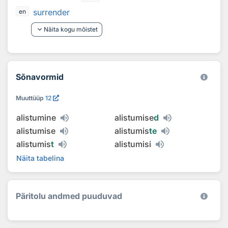
surrender
en
keyboard_arrow_down
Näita kogu mõistet
Sõnavormid
Muuttüüp
12
alistumine
alistumise
d
alistumise
alistumis
te
alistumis
t
alistumisi
Näita tabelina
Päritolu andmed puuduvad