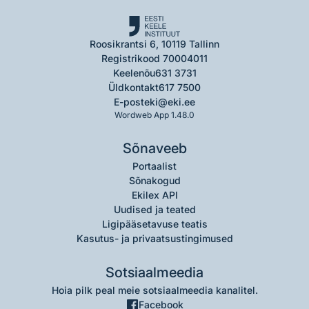
Roosikrantsi 6, 10119 Tallinn
Registrikood 70004011
Keelenõu
631 3731
Üldkontakt
617 7500
E-post
eki@eki.ee
Wordweb App 1.48.0
Sõnaveeb
Portaalist
Sõnakogud
Ekilex API
Uudised ja teated
Ligipääsetavuse teatis
Kasutus- ja privaatsustingimused
Sotsiaalmeedia
Hoia pilk peal meie sotsiaalmeedia kanalitel.
Facebook