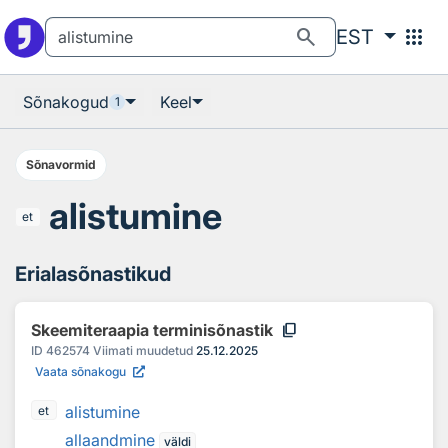
Otsingu juurde
Põhisisu juurde
search
apps
EST
Sõnakogud
Keel
1
Sõnavormid
alistumine
et
Erialasõnastikud
content_copy
Skeemiteraapia terminisõnastik
ID
462574
Viimati muudetud
25.12.2025
Vaata sõnakogu
alistumine
et
allaandmine
väldi