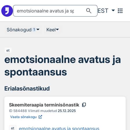
Otsingu juurde
Põhisisu juurde
search
apps
EST
Sõnakogud
Keel
1
et
emotsionaalne avatus ja
spontaansus
Erialasõnastikud
content_copy
Skeemiteraapia terminisõnastik
ID
584488
Viimati muudetud
25.12.2025
Vaata sõnakogu
emotsionaalne avatus ja spontaansus
et