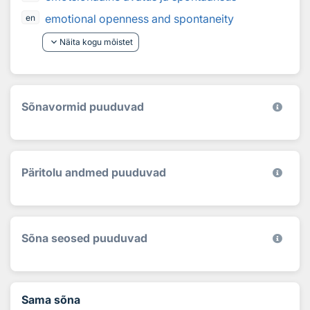
emotional openness and spontaneity
en
keyboard_arrow_down
Näita kogu mõistet
Sõnavormid puuduvad
Päritolu andmed puuduvad
Sõna seosed puuduvad
Sama sõna