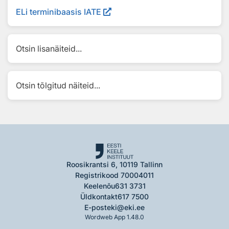
ELi terminibaasis IATE
Otsin lisanäiteid...
Otsin tõlgitud näiteid...
Roosikrantsi 6, 10119 Tallinn
Registrikood 70004011
Keelenõu
631 3731
Üldkontakt
617 7500
E-post
eki@eki.ee
Wordweb App 1.48.0