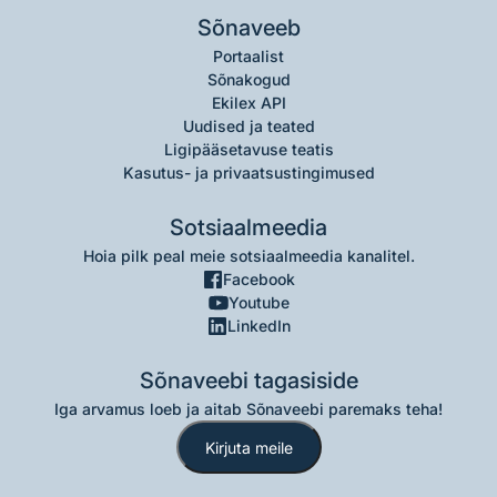
Sõnaveeb
Portaalist
Sõnakogud
Ekilex API
Uudised ja teated
Ligipääsetavuse teatis
Kasutus- ja privaatsustingimused
Sotsiaalmeedia
Hoia pilk peal meie sotsiaalmeedia kanalitel.
Facebook
Youtube
LinkedIn
Sõnaveebi tagasiside
Iga arvamus loeb ja aitab Sõnaveebi paremaks teha!
Kirjuta meile