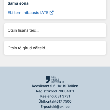
Sama sõna
ELi terminibaasis IATE
Otsin lisanäiteid...
Otsin tõlgitud näiteid...
Roosikrantsi 6, 10119 Tallinn
Registrikood 70004011
Keelenõu
631 3731
Üldkontakt
617 7500
E-post
eki@eki.ee