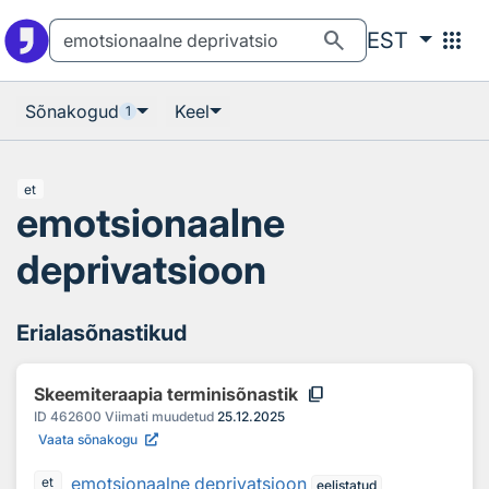
Otsingu juurde
Põhisisu juurde
search
apps
EST
Sõnakogud
Keel
1
et
emotsionaalne
deprivatsioon
Erialasõnastikud
content_copy
Skeemiteraapia terminisõnastik
ID
462600
Viimati muudetud
25.12.2025
Vaata sõnakogu
emotsionaalne deprivatsioon
et
eelistatud