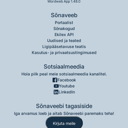
Wordweb App 1.48.0
Sõnaveeb
Portaalist
Sõnakogud
Ekilex API
Uudised ja teated
Ligipääsetavuse teatis
Kasutus- ja privaatsustingimused
Sotsiaalmeedia
Hoia pilk peal meie sotsiaalmeedia kanalitel.
Facebook
Youtube
LinkedIn
Sõnaveebi tagasiside
Iga arvamus loeb ja aitab Sõnaveebi paremaks teha!
Kirjuta meile