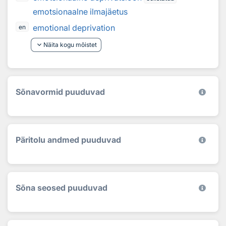
emotsionaalne ilmajäetus
emotional deprivation
en
keyboard_arrow_down
Näita kogu mõistet
Sõnavormid puuduvad
Päritolu andmed puuduvad
Sõna seosed puuduvad