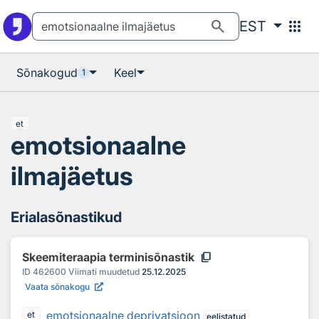
Otsingu juurde
Põhisisu juurde
search
apps
EST
Sõnakogud
Keel
1
et
emotsionaalne
ilmajäetus
Erialasõnastikud
content_copy
Skeemiteraapia terminisõnastik
ID
462600
Viimati muudetud
25.12.2025
Vaata sõnakogu
emotsionaalne deprivatsioon
et
eelistatud