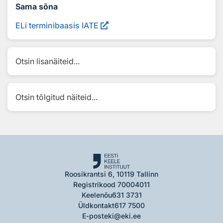
Sama sõna
ELi terminibaasis IATE
Otsin lisanäiteid...
Otsin tõlgitud näiteid...
Roosikrantsi 6, 10119 Tallinn
Registrikood 70004011
Keelenõu
631 3731
Üldkontakt
617 7500
E-post
eki@eki.ee