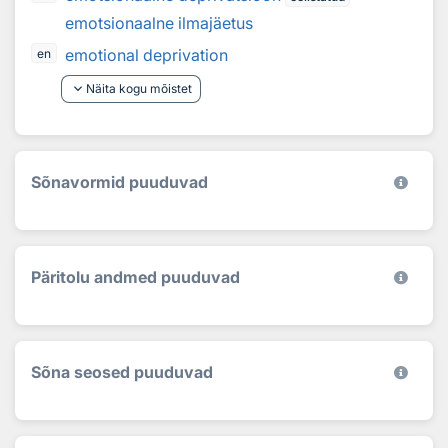
emotsionaalne ilmajäetus
emotional deprivation
en
keyboard_arrow_down
Näita kogu mõistet
Sõnavormid puuduvad
Päritolu andmed puuduvad
Sõna seosed puuduvad