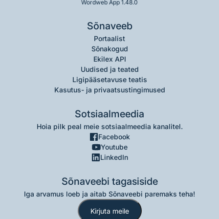
Wordweb App 1.48.0
Sõnaveeb
Portaalist
Sõnakogud
Ekilex API
Uudised ja teated
Ligipääsetavuse teatis
Kasutus- ja privaatsustingimused
Sotsiaalmeedia
Hoia pilk peal meie sotsiaalmeedia kanalitel.
Facebook
Youtube
LinkedIn
Sõnaveebi tagasiside
Iga arvamus loeb ja aitab Sõnaveebi paremaks teha!
Kirjuta meile