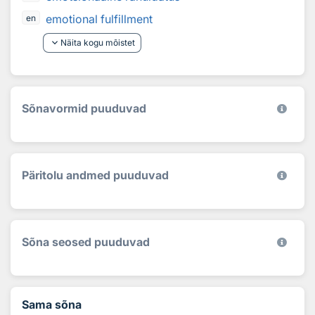
emotional fulfillment
en
keyboard_arrow_down
Näita kogu mõistet
Sõnavormid puuduvad
Päritolu andmed puuduvad
Sõna seosed puuduvad
Sama sõna