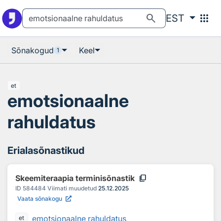
Otsingu juurde
Põhisisu juurde
search
apps
EST
Sõnakogud
Keel
1
et
emotsionaalne
rahuldatus
Erialasõnastikud
content_copy
Skeemiteraapia terminisõnastik
ID
584484
Viimati muudetud
25.12.2025
Vaata sõnakogu
emotsionaalne rahuldatus
et