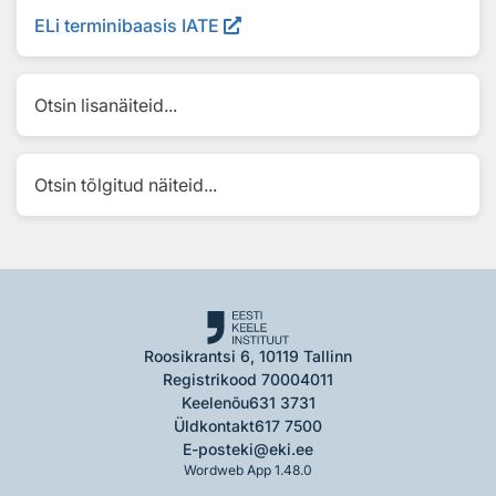
ELi terminibaasis IATE
Otsin lisanäiteid...
Otsin tõlgitud näiteid...
Roosikrantsi 6, 10119 Tallinn
Registrikood 70004011
Keelenõu
631 3731
Üldkontakt
617 7500
E-post
eki@eki.ee
Wordweb App 1.48.0