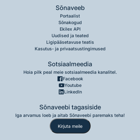
Sõnaveeb
Portaalist
Sõnakogud
Ekilex API
Uudised ja teated
Ligipääsetavuse teatis
Kasutus- ja privaatsustingimused
Sotsiaalmeedia
Hoia pilk peal meie sotsiaalmeedia kanalitel.
Facebook
Youtube
LinkedIn
Sõnaveebi tagasiside
Iga arvamus loeb ja aitab Sõnaveebi paremaks teha!
Kirjuta meile