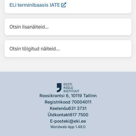
ELi terminibaasis IATE
Otsin lisanäiteid...
Otsin tõlgitud näiteid...
Roosikrantsi 6, 10119 Tallinn
Registrikood 70004011
Keelenõu
631 3731
Üldkontakt
617 7500
E-post
eki@eki.ee
Wordweb App 1.48.0