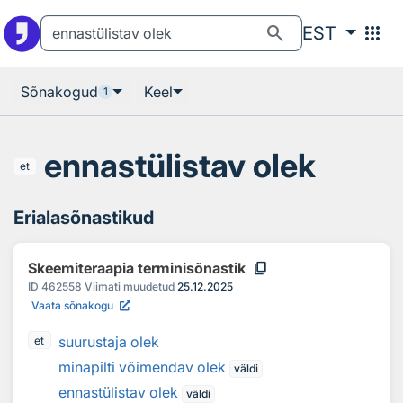
Otsingu juurde
Põhisisu juurde
search
apps
EST
Sõnakogud
Keel
1
ennastülistav olek
et
Erialasõnastikud
content_copy
Skeemiteraapia terminisõnastik
ID
462558
Viimati muudetud
25.12.2025
Vaata sõnakogu
suurustaja olek
et
minapilti võimendav olek
väldi
ennastülistav olek
väldi