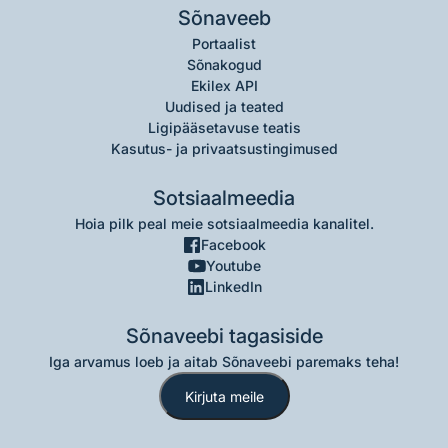
Sõnaveeb
Portaalist
Sõnakogud
Ekilex API
Uudised ja teated
Ligipääsetavuse teatis
Kasutus- ja privaatsustingimused
Sotsiaalmeedia
Hoia pilk peal meie sotsiaalmeedia kanalitel.
Facebook
Youtube
LinkedIn
Sõnaveebi tagasiside
Iga arvamus loeb ja aitab Sõnaveebi paremaks teha!
Kirjuta meile