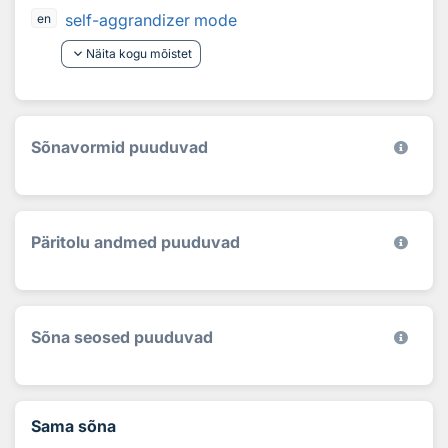
self-aggrandizer mode
en
keyboard_arrow_down
Näita kogu mõistet
Sõnavormid puuduvad
Päritolu andmed puuduvad
Sõna seosed puuduvad
Sama sõna