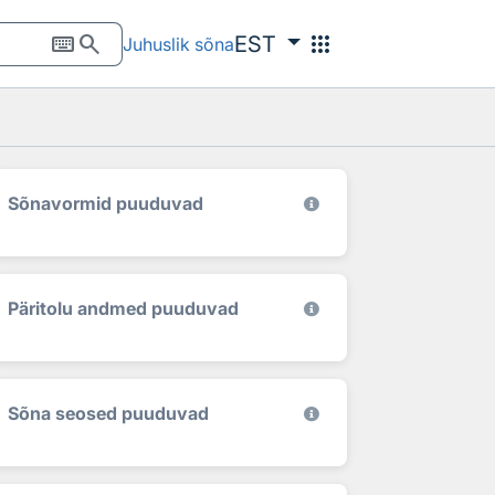
keyboard
search
apps
EST
Juhuslik sõna
Sõnavormid puuduvad
Päritolu andmed puuduvad
Sõna seosed puuduvad