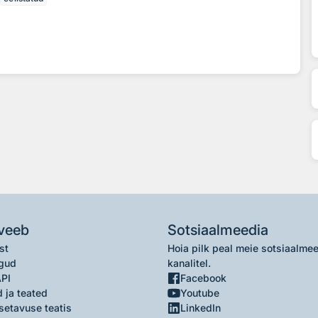
veeb
Sotsiaalmeedia
st
Hoia pilk peal meie sotsiaalme
gud
kanalitel.
API
Facebook
 ja teated
Youtube
setavuse teatis
LinkedIn