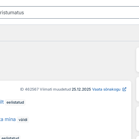
ID
462567
Viimati muudetud
25.12.2025
Vaata sõnakogu
lt
eelistatud
ta mina
väldi
eelistatud