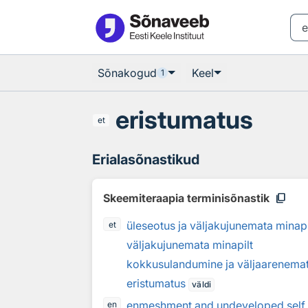
Otsingu juurde
Põhisisu juurde
Sõnakogud
Keel
1
eristumatus
et
Erialasõnastikud
content_copy
Skeemiteraapia terminisõnastik
üleseotus ja väljakujunemata minapi
et
väljakujunemata minapilt
kokkusulandumine ja väljaarenema
eristumatus
väldi
enmeshment and undeveloped self
en