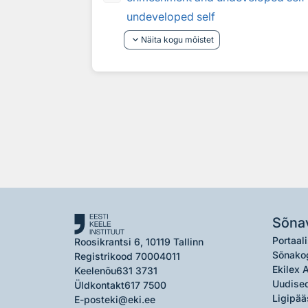
undeveloped self
keyboard_arrow_down
Näita kogu mõistet
Sõna
Portaali
Roosikrantsi 6, 10119 Tallinn
Sõnako
Registrikood 70004011
Ekilex 
Keelenõu
631 3731
Uudised
Üldkontakt
617 7500
Ligipää
E-post
eki@eki.ee