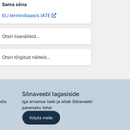
Sama sõna
ELi terminibaasis IATE
Otsin lisanäiteid...
Otsin tõlgitud näiteid...
Sõnaveebi tagasiside
edia
Iga arvamus loeb ja aitab Sõnaveebi
paremaks teha!
Kirjuta meile