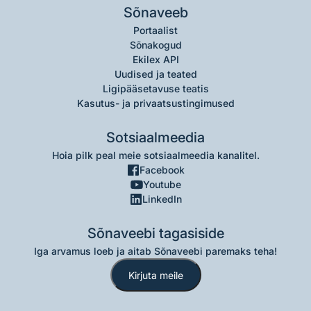
Sõnaveeb
Portaalist
Sõnakogud
Ekilex API
Uudised ja teated
Ligipääsetavuse teatis
Kasutus- ja privaatsustingimused
Sotsiaalmeedia
Hoia pilk peal meie sotsiaalmeedia kanalitel.
Facebook
Youtube
LinkedIn
Sõnaveebi tagasiside
Iga arvamus loeb ja aitab Sõnaveebi paremaks teha!
Kirjuta meile