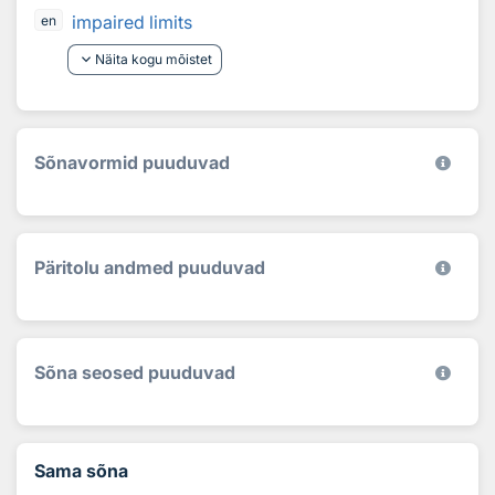
impaired limits
en
keyboard_arrow_down
Näita kogu mõistet
Sõnavormid puuduvad
Päritolu andmed puuduvad
Sõna seosed puuduvad
Sama sõna