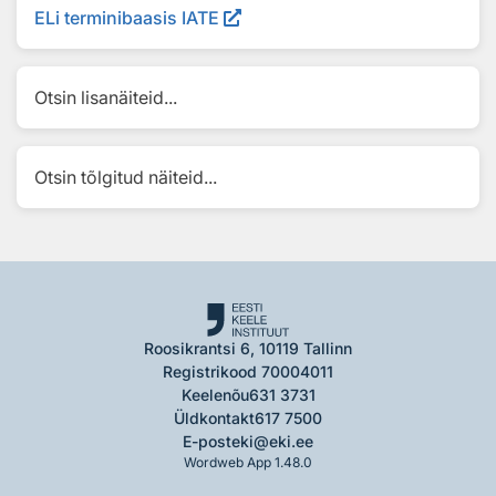
ELi terminibaasis IATE
Otsin lisanäiteid...
Otsin tõlgitud näiteid...
Roosikrantsi 6, 10119 Tallinn
Registrikood 70004011
Keelenõu
631 3731
Üldkontakt
617 7500
E-post
eki@eki.ee
Wordweb App 1.48.0