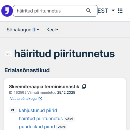
Otsingu juurde
Põhisisu juurde
search
apps
EST
Sõnakogud
Keel
1
häiritud piiritunnetus
et
Erialasõnastikud
content_copy
Skeemiteraapia terminisõnastik
ID
462592
Viimati muudetud
25.12.2025
Vaata sõnakogu
kahjustunud piirid
et
häiritud piiritunnetus
väldi
puudulikud piirid
väldi