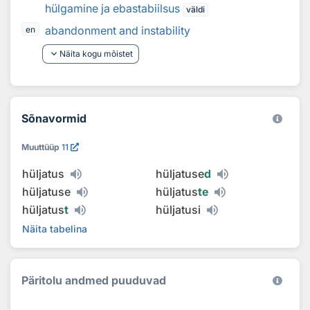
hülgamine ja ebastabiilsus
väldi
abandonment and instability
en
keyboard_arrow_down
Näita kogu mõistet
Sõnavormid
Muuttüüp
11
hüljatus
hüljatuse
d
hüljatuse
hüljatus
te
hüljatus
t
hüljatusi
Näita tabelina
Päritolu andmed puuduvad