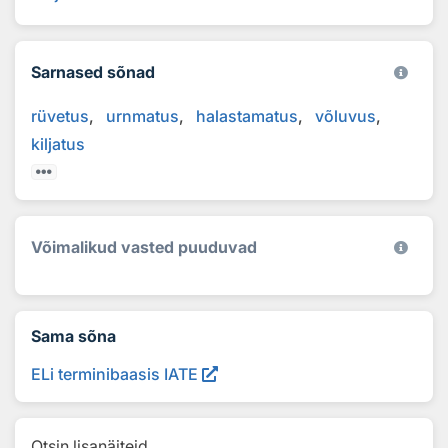
Sarnased sõnad
rüvetus
urnmatus
halastamatus
võluvus
kiljatus
Võimalikud vasted puuduvad
Sama sõna
ELi terminibaasis IATE
Otsin lisanäiteid...