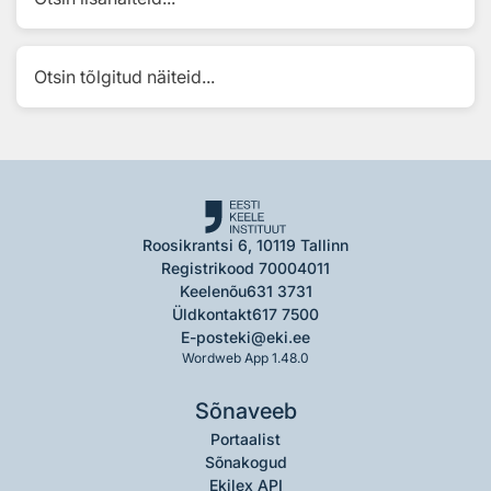
Otsin tõlgitud näiteid...
Roosikrantsi 6, 10119 Tallinn
Registrikood 70004011
Keelenõu
631 3731
Üldkontakt
617 7500
E-post
eki@eki.ee
Wordweb App 1.48.0
Sõnaveeb
Portaalist
Sõnakogud
Ekilex API