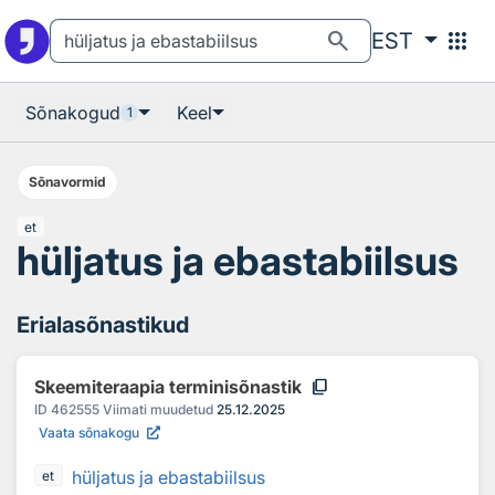
Otsingu juurde
Põhisisu juurde
search
apps
EST
Sõnakogud
Keel
1
Sõnavormid
et
hüljatus ja ebastabiilsus
Erialasõnastikud
content_copy
Skeemiteraapia terminisõnastik
ID
462555
Viimati muudetud
25.12.2025
Vaata sõnakogu
hüljatus ja ebastabiilsus
et