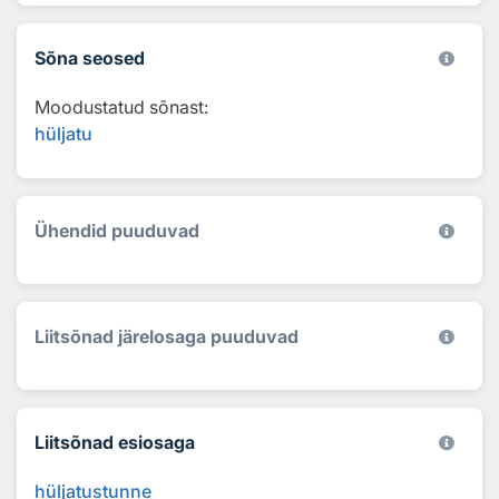
Sõna seosed
Moodustatud sõnast:
hüljatu
Ühendid puuduvad
Liitsõnad järelosaga puuduvad
Liitsõnad esiosaga
hüljatustunne