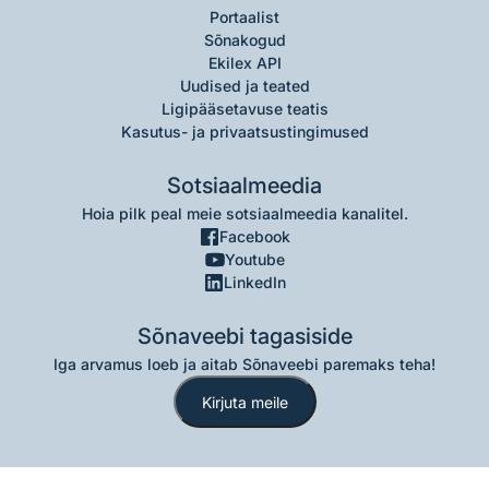
Portaalist
Sõnakogud
Ekilex API
Uudised ja teated
Ligipääsetavuse teatis
Kasutus- ja privaatsustingimused
Sotsiaalmeedia
Hoia pilk peal meie sotsiaalmeedia kanalitel.
Facebook
Youtube
LinkedIn
Sõnaveebi tagasiside
Iga arvamus loeb ja aitab Sõnaveebi paremaks teha!
Kirjuta meile