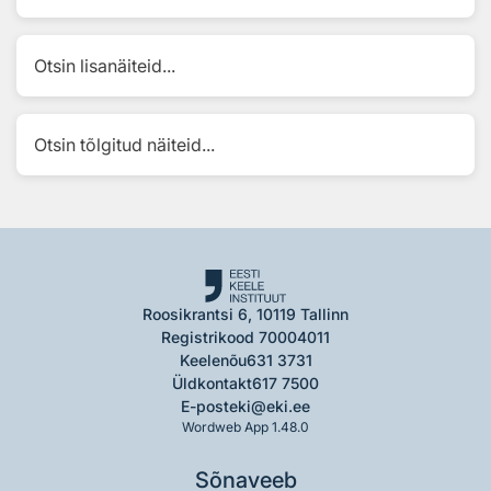
Otsin lisanäiteid...
Otsin tõlgitud näiteid...
Roosikrantsi 6, 10119 Tallinn
Registrikood 70004011
Keelenõu
631 3731
Üldkontakt
617 7500
E-post
eki@eki.ee
Wordweb App 1.48.0
Sõnaveeb