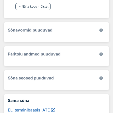
keyboard_arrow_down
Näita kogu mõistet
Sõnavormid puuduvad
Päritolu andmed puuduvad
Sõna seosed puuduvad
Sama sõna
ELi terminibaasis IATE