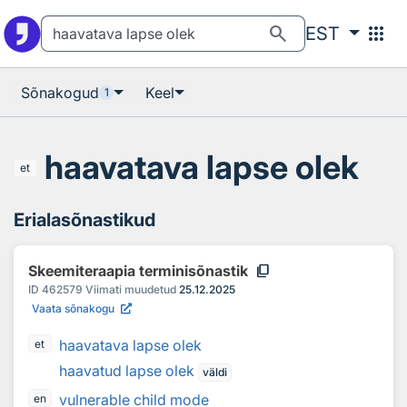
Otsingu juurde
Põhisisu juurde
search
apps
EST
Sõnakogud
Keel
1
haavatava lapse olek
et
Erialasõnastikud
content_copy
Skeemiteraapia terminisõnastik
ID
462579
Viimati muudetud
25.12.2025
Vaata sõnakogu
haavatava lapse olek
et
haavatud lapse olek
väldi
vulnerable child mode
en