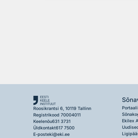
Sõna
Portaali
Roosikrantsi 6, 10119 Tallinn
Sõnako
Registrikood 70004011
Ekilex 
Keelenõu
631 3731
Uudised
Üldkontakt
617 7500
Ligipää
E-post
eki@eki.ee