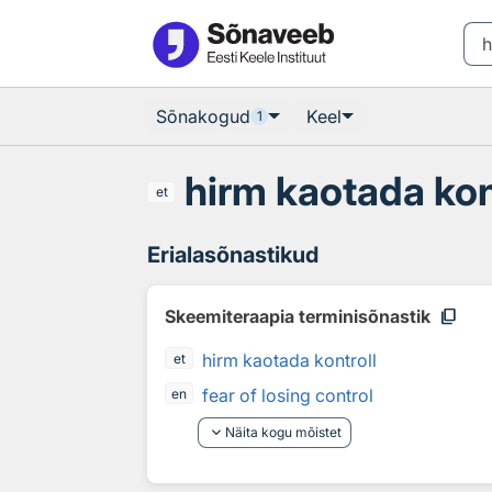
Otsingu juurde
Põhisisu juurde
Sõnakogud
Keel
1
hirm kaotada kon
et
Erialasõnastikud
content_copy
Skeemiteraapia terminisõnastik
hirm kaotada kontroll
et
fear of losing control
en
keyboard_arrow_down
Näita kogu mõistet