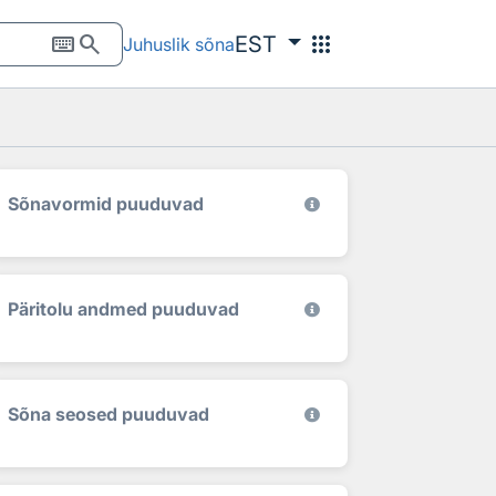
keyboard
search
apps
EST
Juhuslik sõna
Sõnavormid puuduvad
Päritolu andmed puuduvad
Sõna seosed puuduvad