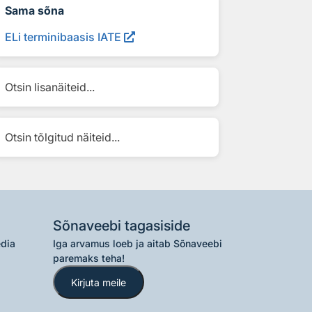
Sama sõna
ELi terminibaasis IATE
Otsin lisanäiteid...
Otsin tõlgitud näiteid...
Sõnaveebi tagasiside
edia
Iga arvamus loeb ja aitab Sõnaveebi
paremaks teha!
Kirjuta meile