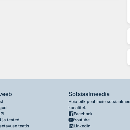
veeb
Sotsiaalmeedia
st
Hoia pilk peal meie sotsiaalme
gud
kanalitel.
API
Facebook
 ja teated
Youtube
setavuse teatis
LinkedIn