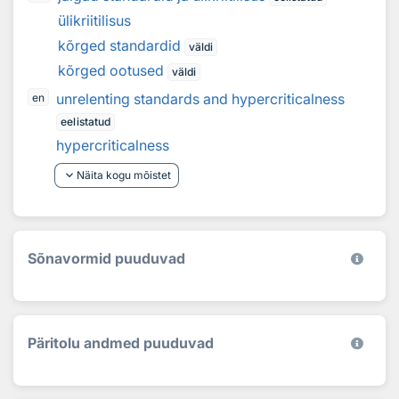
ülikriitilisus
kõrged standardid
väldi
kõrged ootused
väldi
unrelenting standards and hypercriticalness
en
eelistatud
hypercriticalness
keyboard_arrow_down
Näita kogu mõistet
Sõnavormid puuduvad
Päritolu andmed puuduvad