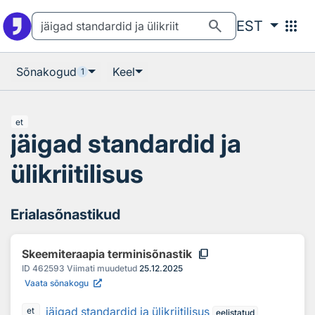
Otsingu juurde
Põhisisu juurde
search
apps
EST
Sõnakogud
Keel
1
et
jäigad standardid ja
ülikriitilisus
Erialasõnastikud
content_copy
Skeemiteraapia terminisõnastik
ID
462593
Viimati muudetud
25.12.2025
Vaata sõnakogu
jäigad standardid ja ülikriitilisus
et
eelistatud