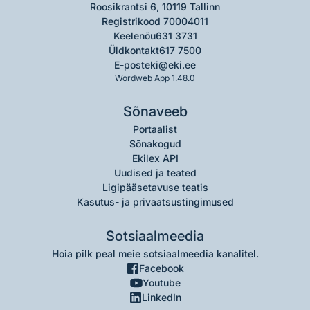
Roosikrantsi 6, 10119 Tallinn
Registrikood 70004011
Keelenõu
631 3731
Üldkontakt
617 7500
E-post
eki@eki.ee
Wordweb App 1.48.0
Sõnaveeb
Portaalist
Sõnakogud
Ekilex API
Uudised ja teated
Ligipääsetavuse teatis
Kasutus- ja privaatsustingimused
Sotsiaalmeedia
Hoia pilk peal meie sotsiaalmeedia kanalitel.
Facebook
Youtube
LinkedIn