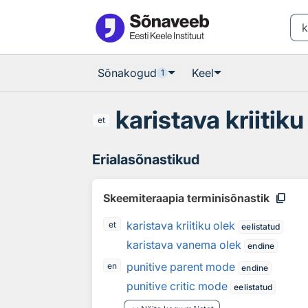
Otsingu juurde
Põhisisu juurde
Sõnakogud
Keel
1
karistava kriitiku
et
Erialasõnastikud
content_copy
Skeemiteraapia terminisõnastik
karistava kriitiku olek
et
eelistatud
karistava vanema olek
endine
punitive parent mode
en
endine
punitive critic mode
eelistatud