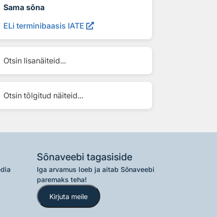
Sama sõna
ELi terminibaasis IATE
Otsin lisanäiteid...
Otsin tõlgitud näiteid...
Sõnaveebi tagasiside
edia
Iga arvamus loeb ja aitab Sõnaveebi
paremaks teha!
Kirjuta meile