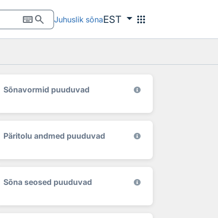
keyboard
search
apps
EST
Juhuslik sõna
Sõnavormid puuduvad
Päritolu andmed puuduvad
Sõna seosed puuduvad