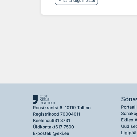
keyboard_arrow_down
Näita kogu mõistet
Sõna
Portaali
Roosikrantsi 6, 10119 Tallinn
Sõnako
Registrikood 70004011
Ekilex 
Keelenõu
631 3731
Uudised
Üldkontakt
617 7500
Ligipää
E-post
eki@eki.ee