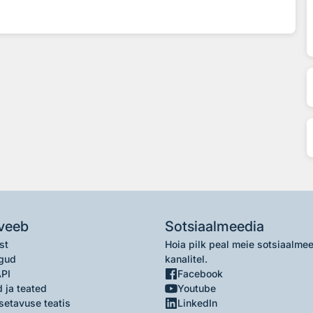
veeb
Sotsiaalmeedia
st
Hoia pilk peal meie sotsiaalme
gud
kanalitel.
API
Facebook
 ja teated
Youtube
setavuse teatis
LinkedIn