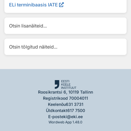
ELi terminibaasis IATE
Otsin lisanäiteid...
Otsin tõlgitud näiteid...
Roosikrantsi 6, 10119 Tallinn
Registrikood 70004011
Keelenõu
631 3731
Üldkontakt
617 7500
E-post
eki@eki.ee
Wordweb App 1.48.0