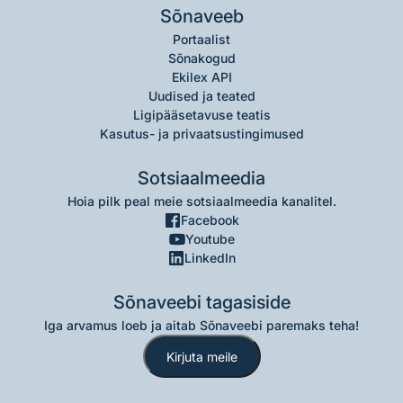
Sõnaveeb
Portaalist
Sõnakogud
Ekilex API
Uudised ja teated
Ligipääsetavuse teatis
Kasutus- ja privaatsustingimused
Sotsiaalmeedia
Hoia pilk peal meie sotsiaalmeedia kanalitel.
Facebook
Youtube
LinkedIn
Sõnaveebi tagasiside
Iga arvamus loeb ja aitab Sõnaveebi paremaks teha!
Kirjuta meile