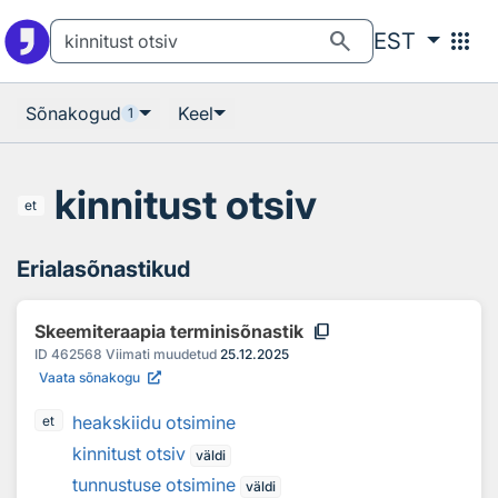
Otsingu juurde
Põhisisu juurde
search
apps
EST
Sõnakogud
Keel
1
kinnitust otsiv
et
Erialasõnastikud
content_copy
Skeemiteraapia terminisõnastik
ID
462568
Viimati muudetud
25.12.2025
Vaata sõnakogu
heakskiidu otsimine
et
kinnitust otsiv
väldi
tunnustuse otsimine
väldi