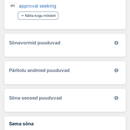
approval seeking
en
keyboard_arrow_down
Näita kogu mõistet
Sõnavormid puuduvad
Päritolu andmed puuduvad
Sõna seosed puuduvad
Sama sõna